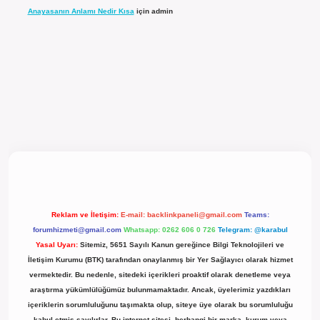
Anayasanın Anlamı Nedir Kısa
için
admin
l giriş
Reklam ve İletişim:
E-mail:
backlinkpaneli@gmail.com
Teams:
forumhizmeti@gmail.com
Whatsapp: 0262 606 0 726
Telegram: @karabul
Yasal Uyarı:
Sitemiz, 5651 Sayılı Kanun gereğince Bilgi Teknolojileri ve
İletişim Kurumu (BTK) tarafından onaylanmış bir Yer Sağlayıcı olarak hizmet
vermektedir. Bu nedenle, sitedeki içerikleri proaktif olarak denetleme veya
araştırma yükümlülüğümüz bulunmamaktadır. Ancak, üyelerimiz yazdıkları
içeriklerin sorumluluğunu taşımakta olup, siteye üye olarak bu sorumluluğu
kabul etmiş sayılırlar. Bu internet sitesi, herhangi bir marka, kurum veya