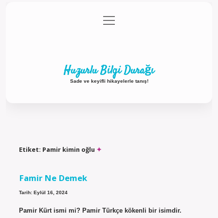
menüyü
Anasayfa
Gizlilik Politikası
Yasal Uyarı
aç
Hakkımızda
Huzurlu Bilgi Durağı
Sade ve keyifli hikayelerle tanış!
Etiket:
Pamir kimin oğlu
Famir Ne Demek
Tarih: Eylül 16, 2024
Pamir Kürt ismi mi? Pamir Türkçe kökenli bir isimdir.