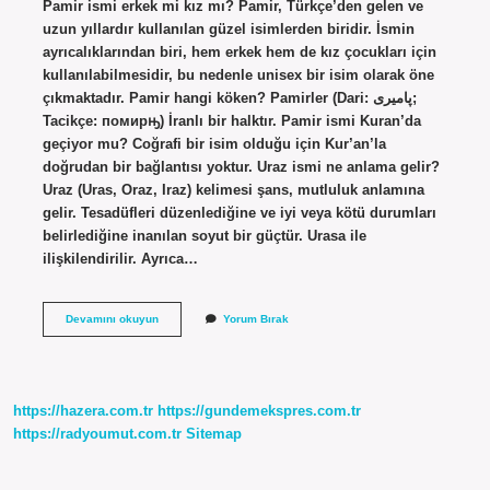
Pamir ismi erkek mi kız mı? Pamir, Türkçe’den gelen ve
uzun yıllardır kullanılan güzel isimlerden biridir. İsmin
ayrıcalıklarından biri, hem erkek hem de kız çocukları için
kullanılabilmesidir, bu nedenle unisex bir isim olarak öne
çıkmaktadır. Pamir hangi köken? Pamirler (Dari: پامیری;
Tacikçe: помирԣ) İranlı bir halktır. Pamir ismi Kuran’da
geçiyor mu? Coğrafi bir isim olduğu için Kur’an’la
doğrudan bir bağlantısı yoktur. Uraz ismi ne anlama gelir?
Uraz (Uras, Oraz, Iraz) kelimesi şans, mutluluk anlamına
gelir. Tesadüfleri düzenlediğine ve iyi veya kötü durumları
belirlediğine inanılan soyut bir güçtür. Urasa ile
ilişkilendirilir. Ayrıca…
Famir
Devamını okuyun
Yorum Bırak
Ne
Demek
https://hazera.com.tr
https://gundemekspres.com.tr
https://radyoumut.com.tr
Sitemap