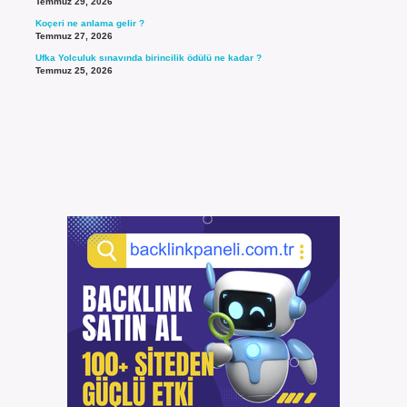
Temmuz 29, 2026
Koçeri ne anlama gelir ?
Temmuz 27, 2026
Ufka Yolculuk sınavında birincilik ödülü ne kadar ?
Temmuz 25, 2026