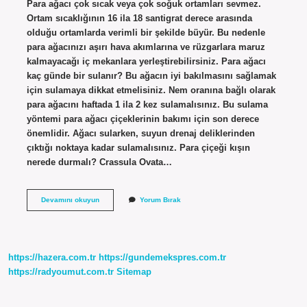
Para ağacı çok sıcak veya çok soğuk ortamları sevmez.
Ortam sıcaklığının 16 ila 18 santigrat derece arasında
olduğu ortamlarda verimli bir şekilde büyür. Bu nedenle
para ağacınızı aşırı hava akımlarına ve rüzgarlara maruz
kalmayacağı iç mekanlara yerleştirebilirsiniz. Para ağacı
kaç günde bir sulanır? Bu ağacın iyi bakılmasını sağlamak
için sulamaya dikkat etmelisiniz. Nem oranına bağlı olarak
para ağacını haftada 1 ila 2 kez sulamalısınız. Bu sulama
yöntemi para ağacı çiçeklerinin bakımı için son derece
önemlidir. Ağacı sularken, suyun drenaj deliklerinden
çıktığı noktaya kadar sulamalısınız. Para çiçeği kışın
nerede durmalı? Crassula Ovata…
Para
Devamını okuyun
Yorum Bırak
Ağacı
Hangi
Ortamı
Sever
https://hazera.com.tr
https://gundemekspres.com.tr
https://radyoumut.com.tr
Sitemap