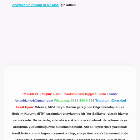
Anayasanın Anlamı Nedir Kısa
için
admin
l giriş
Reklam ve İletişim:
E-mail:
backlinkpaneli@gmail.com
Teams:
forumhizmeti@gmail.com
Whatsapp: 0262 606 0 726
Telegram: @karabul
Yasal Uyarı:
Sitemiz, 5651 Sayılı Kanun gereğince Bilgi Teknolojileri ve
İletişim Kurumu (BTK) tarafından onaylanmış bir Yer Sağlayıcı olarak hizmet
vermektedir. Bu nedenle, sitedeki içerikleri proaktif olarak denetleme veya
araştırma yükümlülüğümüz bulunmamaktadır. Ancak, üyelerimiz yazdıkları
içeriklerin sorumluluğunu taşımakta olup, siteye üye olarak bu sorumluluğu
kabul etmiş sayılırlar. Bu internet sitesi, herhangi bir marka, kurum veya