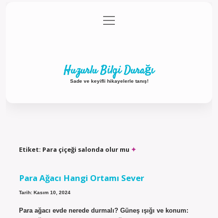
menüyü
Anasayfa
Gizlilik Politikası
Yasal Uyarı
aç
Hakkımızda
Huzurlu Bilgi Durağı
Sade ve keyifli hikayelerle tanış!
Etiket:
Para çiçeği salonda olur mu
Para Ağacı Hangi Ortamı Sever
Tarih: Kasım 10, 2024
Para ağacı evde nerede durmalı? Güneş ışığı ve konum: