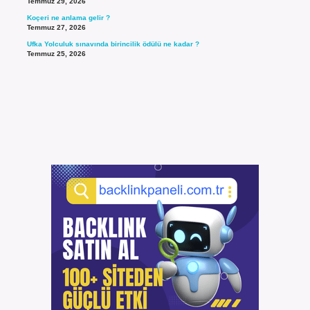
Temmuz 29, 2026
Koçeri ne anlama gelir ?
Temmuz 27, 2026
Ufka Yolculuk sınavında birincilik ödülü ne kadar ?
Temmuz 25, 2026