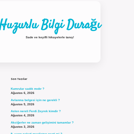
Huzurlu Bilgi Durağı
Sade ve keyifli hikayelerle tanış!
Sidebar
ilbet güncel giriş
Son Yazılar
Kumrular sadık mıdır ?
Ağustos 6, 2026
Avlanma belgesi için ne gerekli ?
Ağustos 5, 2026
Aslen nereli Ferdi Zeyrek kimdir ?
Ağustos 4, 2026
Akciğerler ne zaman gelişimini tamamlar ?
Ağustos 3, 2026
9. yargı paketi meclisten geçti mi ?