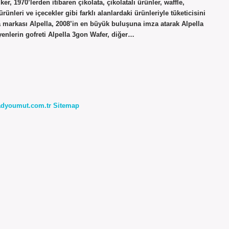
er, 1970’lerden itibaren çikolata, çikolatalı ürünler, waffle,
ürünleri ve içecekler gibi farklı alanlardaki ürünleriyle tüketicisini
ta markası Alpella, 2008’in en büyük buluşuna imza atarak Alpella
yenlerin gofreti Alpella 3gon Wafer, diğer…
radyoumut.com.tr
Sitemap