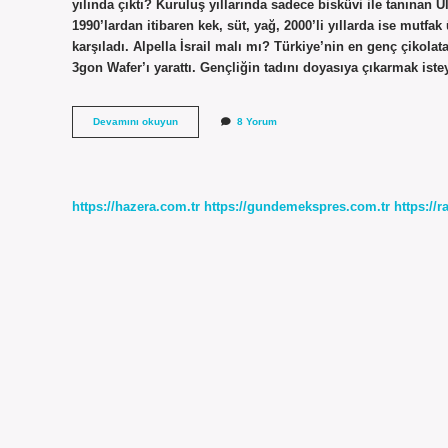
yılında çıktı? Kuruluş yıllarında sadece bisküvi ile tanınan Ülk
1990’lardan itibaren kek, süt, yağ, 2000’li yıllarda ise mutfak 
karşıladı. Alpella İsrail malı mı? Türkiye’nin en genç çikola
3gon Wafer’ı yarattı. Gençliğin tadını doyasıya çıkarmak iste
Albeni
Devamını okuyun
8 Yorum
Kaç
Yılında
https://hazera.com.tr
https://gundemekspres.com.tr
https://