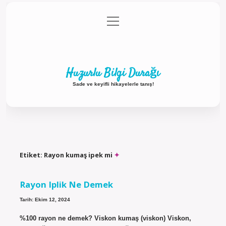
menüyü
Anasayfa
Gizlilik Politikası
Yasal Uyarı
aç
Hakkımızda
Huzurlu Bilgi Durağı
Sade ve keyifli hikayelerle tanış!
Etiket:
Rayon kumaş ipek mi
Rayon Iplik Ne Demek
Tarih: Ekim 12, 2024
%100 rayon ne demek? Viskon kumaş (viskon) Viskon,