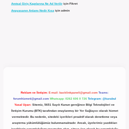
Anıtsal Giriş Kapılarına Ne Ad Verilir
için
Fikret
Anayasanın Anlamı Nedir Kısa
için
admin
l giriş
Reklam ve İletişim:
E-mail:
backlinkpaneli@gmail.com
Teams:
forumhizmeti@gmail.com
Whatsapp: 0262 606 0 726
Telegram: @karabul
Yasal Uyarı:
Sitemiz, 5651 Sayılı Kanun gereğince Bilgi Teknolojileri ve
İletişim Kurumu (BTK) tarafından onaylanmış bir Yer Sağlayıcı olarak hizmet
vermektedir. Bu nedenle, sitedeki içerikleri proaktif olarak denetleme veya
araştırma yükümlülüğümüz bulunmamaktadır. Ancak, üyelerimiz yazdıkları
içeriklerin sorumluluğunu taşımakta olup, siteye üye olarak bu sorumluluğu