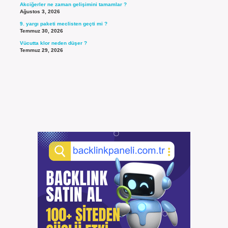
Akciğerler ne zaman gelişimini tamamlar ?
Ağustos 3, 2026
9. yargı paketi meclisten geçti mi ?
Temmuz 30, 2026
Vücutta klor neden düşer ?
Temmuz 29, 2026