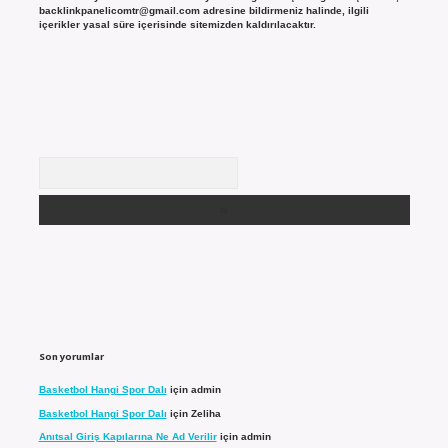
backlinkpanelicomtr@gmail.com
adresine bildirmeniz halinde, ilgili
içerikler yasal süre içerisinde sitemizden kaldırılacaktır.
Arama
Son yorumlar
Basketbol Hangi Spor Dalı
için
admin
Basketbol Hangi Spor Dalı
için
Zeliha
Anıtsal Giriş Kapılarına Ne Ad Verilir
için
admin