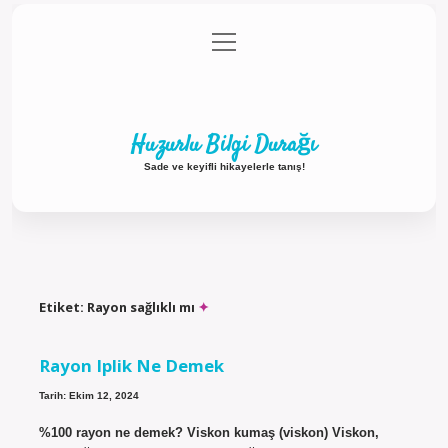
menüyü
Anasayfa
Gizlilik Politikası
Yasal Uyarı
aç
Hakkımızda
Huzurlu Bilgi Durağı
Sade ve keyifli hikayelerle tanış!
Etiket:
Rayon sağlıklı mı
Rayon Iplik Ne Demek
Tarih: Ekim 12, 2024
%100 rayon ne demek? Viskon kumaş (viskon) Viskon,