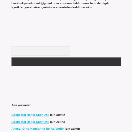
backlinkpanelicomtr@gmail.com
adresine bildirmeniz halinde, ilgili
içerikler yasal süre içerisinde sitemizden kaldırılacaktır.
Arama
Son yorumlar
Basketbol Hangi Spor Dalı
için
admin
Basketbol Hangi Spor Dalı
için
Zeliha
Anıtsal Giriş Kapılarına Ne Ad Verilir
için
admin