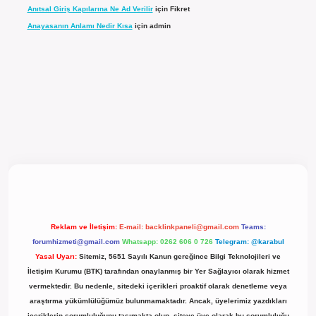
Anıtsal Giriş Kapılarına Ne Ad Verilir
için
Fikret
Anayasanın Anlamı Nedir Kısa
için
admin
cel giriş
Reklam ve İletişim:
E-mail:
backlinkpaneli@gmail.com
Teams:
forumhizmeti@gmail.com
Whatsapp: 0262 606 0 726
Telegram: @karabul
Yasal Uyarı:
Sitemiz, 5651 Sayılı Kanun gereğince Bilgi Teknolojileri ve
İletişim Kurumu (BTK) tarafından onaylanmış bir Yer Sağlayıcı olarak hizmet
vermektedir. Bu nedenle, sitedeki içerikleri proaktif olarak denetleme veya
araştırma yükümlülüğümüz bulunmamaktadır. Ancak, üyelerimiz yazdıkları
içeriklerin sorumluluğunu taşımakta olup, siteye üye olarak bu sorumluluğu