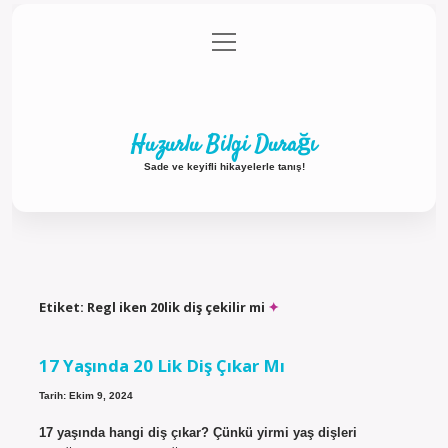
menüyü
Anasayfa
Gizlilik Politikası
Yasal Uyarı
aç
Hakkımızda
Huzurlu Bilgi Durağı
Sade ve keyifli hikayelerle tanış!
Etiket:
Regl iken 20lik diş çekilir mi
17 Yaşında 20 Lik Diş Çıkar Mı
Tarih: Ekim 9, 2024
17 yaşında hangi diş çıkar? Çünkü yirmi yaş dişleri