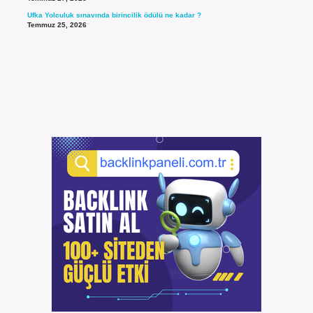
Ufka Yolculuk sınavında birincilik ödülü ne kadar ?
Temmuz 25, 2026