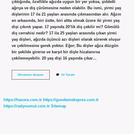
çıktığında, özellikle ağızda uygun bir yer yoksa, şiddetli
ağrıya ve diş çürümesine neden olabilir. Bu ismi, yirmi yaş
dişlerinin 17 ila 21 yaşları arasında çıkmasından alır. Ağzın
en arkasında, biri üstte, biri altta olmak üzere iki yirmi yaş
dişi çıkıntı yapar. 17 yaşında 20’lik diş çekilir mi? Gömülü
diş cerrahisi nedir? 17 ila 25 yaşları arasında çıkan yirmi
yaş dişleri, ağızda üçüncü azı dişleri olarak sürerek oluşur
ve çekilmesine gerek yoktur. Eğer; Bu dişler ağza düzgün
bir şekilde girerse ve karşıt bir dişle hizalanırsa
çekilemeyebilir. 20 yaş dişi 16 yaşında çıkar…
17
Devamını okuyun
14 Yorum
Yaşında
20
Lik
Diş
Çıkar
https://hazera.com.tr
https://gundemekspres.com.tr
Mı
https://radyoumut.com.tr
Sitemap