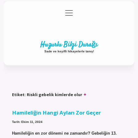
menüyü
Anasayfa
Gizlilik Politikası
Yasal Uyarı
aç
Hakkımızda
Huzurlu Bilgi Durağı
Sade ve keyifli hikayelerle tanış!
Etiket:
Riskli gebelik kimlerde olur
Hamileliğin Hangi Ayları Zor Geçer
Tarih: Ekim 11, 2024
Hamileliğin en zor dönemi ne zamandır? Gebeliğin 13.