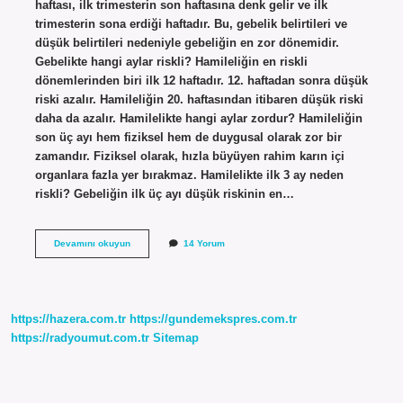
haftası, ilk trimesterin son haftasına denk gelir ve ilk
trimesterin sona erdiği haftadır. Bu, gebelik belirtileri ve
düşük belirtileri nedeniyle gebeliğin en zor dönemidir.
Gebelikte hangi aylar riskli? Hamileliğin en riskli
dönemlerinden biri ilk 12 haftadır. 12. haftadan sonra düşük
riski azalır. Hamileliğin 20. haftasından itibaren düşük riski
daha da azalır. Hamilelikte hangi aylar zordur? Hamileliğin
son üç ayı hem fiziksel hem de duygusal olarak zor bir
zamandır. Fiziksel olarak, hızla büyüyen rahim karın içi
organlara fazla yer bırakmaz. Hamilelikte ilk 3 ay neden
riskli? Gebeliğin ilk üç ayı düşük riskinin en…
Hamileliğin
Devamını okuyun
14 Yorum
Hangi
Ayları
Zor
Geçer
https://hazera.com.tr
https://gundemekspres.com.tr
https://radyoumut.com.tr
Sitemap