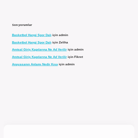
Son yorumlar
Basketbol Hangi Spor Dalı
için
admin
Basketbol Hangi Spor Dalı
için
Zeliha
Anıtsal Giriş Kapılarına Ne Ad Verilir
için
admin
Anıtsal Giriş Kapılarına Ne Ad Verilir
için
Fikret
Anayasanın Anlamı Nedir Kısa
için
admin
giriş