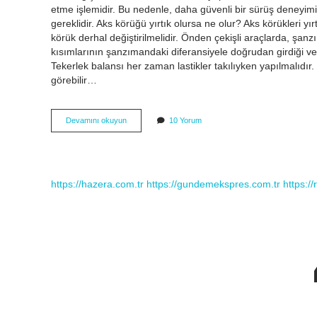
etme işlemidir. Bu nedenle, daha güvenli bir sürüş deneyimi
gereklidir. Aks körüğü yırtık olursa ne olur? Aks körükleri yı
körük derhal değiştirilmelidir. Önden çekişli araçlarda, şanzı
kısımlarının şanzımandaki diferansiyele doğrudan girdiği ve
Tekerlek balansı her zaman lastikler takılıyken yapılmalıdır.
görebilir…
Aks
Devamını okuyun
10 Yorum
Körüğü
Değişince
Rot
Ayarı
Yapılır
https://hazera.com.tr
https://gundemekspres.com.tr
https:/
Mı