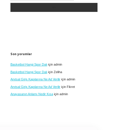
Son yorumlar
Basketbol Hangi Spor Dalı
için
admin
Basketbol Hangi Spor Dalı
için
Zeliha
Anıtsal Giriş Kapılarına Ne Ad Verilir
için
admin
Anıtsal Giriş Kapılarına Ne Ad Verilir
için
Fikret
Anayasanın Anlamı Nedir Kısa
için
admin