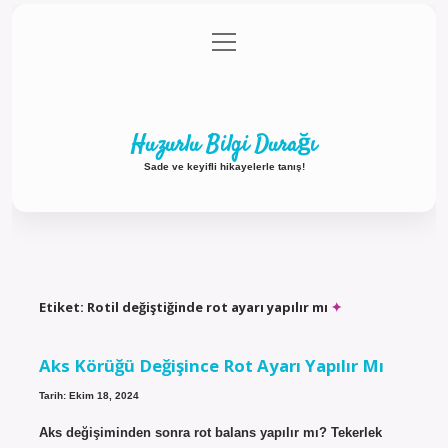
menüyü
Anasayfa
Gizlilik Politikası
Yasal Uyarı
aç
Hakkımızda
Huzurlu Bilgi Durağı
Sade ve keyifli hikayelerle tanış!
Etiket:
Rotil değiştiğinde rot ayarı yapılır mı
Aks Körüğü Değişince Rot Ayarı Yapılır Mı
Tarih: Ekim 18, 2024
Aks değişiminden sonra rot balans yapılır mı? Tekerlek