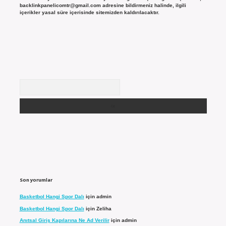
backlinkpanelicomtr@gmail.com
adresine bildirmeniz halinde, ilgili
içerikler yasal süre içerisinde sitemizden kaldırılacaktır.
Arama
Son yorumlar
Basketbol Hangi Spor Dalı
için
admin
Basketbol Hangi Spor Dalı
için
Zeliha
Anıtsal Giriş Kapılarına Ne Ad Verilir
için
admin