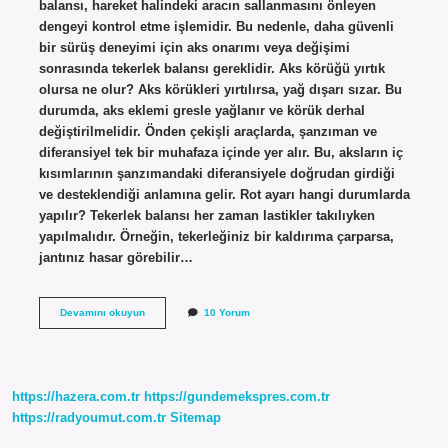
balansı, hareket halindeki aracın sallanmasını önleyen
dengeyi kontrol etme işlemidir. Bu nedenle, daha güvenli
bir sürüş deneyimi için aks onarımı veya değişimi
sonrasında tekerlek balansı gereklidir. Aks körüğü yırtık
olursa ne olur? Aks körükleri yırtılırsa, yağ dışarı sızar. Bu
durumda, aks eklemi gresle yağlanır ve körük derhal
değiştirilmelidir. Önden çekişli araçlarda, şanzıman ve
diferansiyel tek bir muhafaza içinde yer alır. Bu, aksların iç
kısımlarının şanzımandaki diferansiyele doğrudan girdiği
ve desteklendiği anlamına gelir. Rot ayarı hangi durumlarda
yapılır? Tekerlek balansı her zaman lastikler takılıyken
yapılmalıdır. Örneğin, tekerleğiniz bir kaldırıma çarparsa,
jantınız hasar görebilir…
Aks
Devamını okuyun
10 Yorum
Körüğü
Değişince
Rot
Ayarı
Yapılır
https://hazera.com.tr
https://gundemekspres.com.tr
Mı
https://radyoumut.com.tr
Sitemap