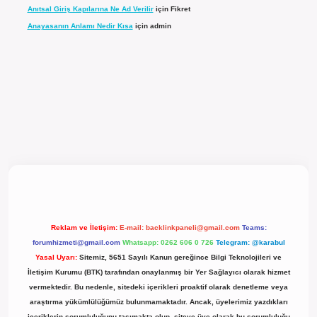
Anıtsal Giriş Kapılarına Ne Ad Verilir
için
Fikret
Anayasanın Anlamı Nedir Kısa
için
admin
el giriş
Reklam ve İletişim:
E-mail:
backlinkpaneli@gmail.com
Teams:
forumhizmeti@gmail.com
Whatsapp: 0262 606 0 726
Telegram: @karabul
Yasal Uyarı:
Sitemiz, 5651 Sayılı Kanun gereğince Bilgi Teknolojileri ve
İletişim Kurumu (BTK) tarafından onaylanmış bir Yer Sağlayıcı olarak hizmet
vermektedir. Bu nedenle, sitedeki içerikleri proaktif olarak denetleme veya
araştırma yükümlülüğümüz bulunmamaktadır. Ancak, üyelerimiz yazdıkları
içeriklerin sorumluluğunu taşımakta olup, siteye üye olarak bu sorumluluğu