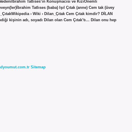
 Nedeniİbrahim Tatlıses’in Konuşmacısı ve KızıÖnemli
eyn(ler)İbrahim Tatlıses (baba) Işıl Çıtak (anne) Cem tak (üvey
n_ÇıtakWikipedia › Wiki › Dilan_Çıtak Cem Çıtak kimdir? DİLAN
ği kişinin adı, soyadı Dilan olan Cem Çıtak’tı… Dilan onu hep
radyoumut.com.tr
Sitemap