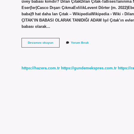
üvey babası kimdir? Dilan ÇıtakDilan Çıtak-TatlısesTanınma
Eser(ler)Casco Dışarı ÇıkmaEvlilikLevent Dörter (m. 2022)Ebev
baba)9 hat daha lan Çıtak – WikipediaWikipedia › Wiki › Dila
ÇITAK’IN BABASI OLARAK TANIDIĞI ADAM Işıl Çıtak’ın evlendi
babası olarak…
Cem
Devamını okuyun
Yorum Bırak
Çıtak
Kimdir
https://hazera.com.tr
https://gundemekspres.com.tr
https://