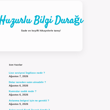
Huzurlu Bilgi Durağı
Sade ve keyifli hikayelerle tanış!
Sidebar
ilbet güncel giriş
Son Yazılar
Lise seviyesi İngilizce nedir ?
Ağustos 7, 2026
Dolar nereden satın alınabilir ?
Ağustos 6, 2026
Kumrular sadık mıdır ?
Ağustos 6, 2026
Avlanma belgesi için ne gerekli ?
Ağustos 5, 2026
Aslen nereli Ferdi Zeyrek kimdir ?