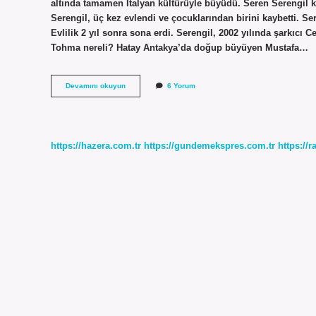
altında tamamen İtalyan kültürüyle büyüdü. Seren Serengil k
Serengil, üç kez evlendi ve çocuklarından birini kaybetti. Ser
Evlilik 2 yıl sonra sona erdi. Serengil, 2002 yılında şarkıcı C
Tohma nereli? Hatay Antakya’da doğup büyüyen Mustafa…
Seren
Devamını okuyun
6 Yorum
Serengil
Memleketi
Neresi
https://hazera.com.tr
https://gundemekspres.com.tr
https://