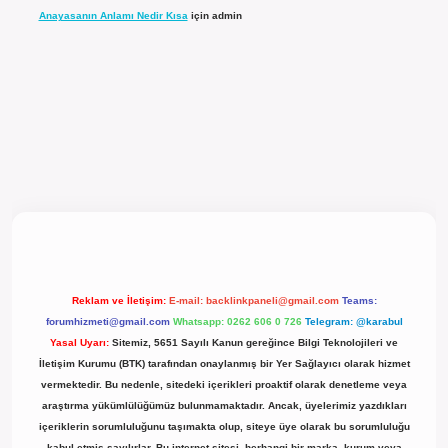
Anayasanın Anlamı Nedir Kısa
için
admin
l giriş
Reklam ve İletişim:
E-mail:
backlinkpaneli@gmail.com
Teams:
forumhizmeti@gmail.com
Whatsapp: 0262 606 0 726
Telegram: @karabul
Yasal Uyarı:
Sitemiz, 5651 Sayılı Kanun gereğince Bilgi Teknolojileri ve
İletişim Kurumu (BTK) tarafından onaylanmış bir Yer Sağlayıcı olarak hizmet
vermektedir. Bu nedenle, sitedeki içerikleri proaktif olarak denetleme veya
araştırma yükümlülüğümüz bulunmamaktadır. Ancak, üyelerimiz yazdıkları
içeriklerin sorumluluğunu taşımakta olup, siteye üye olarak bu sorumluluğu
kabul etmiş sayılırlar. Bu internet sitesi, herhangi bir marka, kurum veya