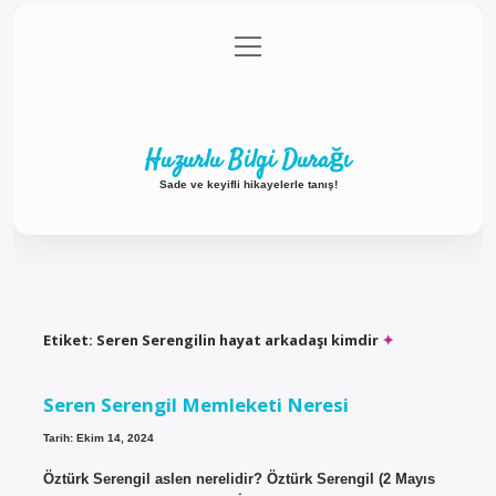
menüyü
Anasayfa
Gizlilik Politikası
Yasal Uyarı
aç
Hakkımızda
Huzurlu Bilgi Durağı
Sade ve keyifli hikayelerle tanış!
Etiket:
Seren Serengilin hayat arkadaşı kimdir
Seren Serengil Memleketi Neresi
Tarih: Ekim 14, 2024
Öztürk Serengil aslen nerelidir? Öztürk Serengil (2 Mayıs