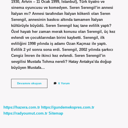
1930, Artvin – 11 Ocak 1999, İstanbul), Türk tiyatro ve
sinema oyuncusu ve komedyen. Seren Serengil’in annesi
İtalyan mı? Annesi tarafından İtalyan kökenli olan Seren
Serengil, annesinin baskısı altında tamamen İtalyan
kültürüyle büyüdü. Seren Serengil kaç tane evlilik yaptı?
Özel hayatı her zaman merak konusu olan Serengil, üç kez
evlendi ve çocuklarından birini kaybetti. Serengil, ilk
evliliğini 1998 yılında iş adamı Ozan Kaçmaz ile yaptı.
Evlilik 2 yıl sonra sona erdi. Serengil, 2002 yılında şarkıcı
Cengiz İmren ile ikinci kez evlendi. Seren Serengil’in
sevgilisi Mustafa Tohma nereli? Hatay Antakya’da doğup
büyüyen Mustafa…
Seren
Devamını okuyun
6 Yorum
Serengil
Memleketi
Neresi
https://hazera.com.tr
https://gundemekspres.com.tr
https://radyoumut.com.tr
Sitemap