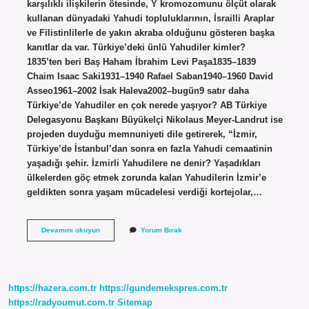
karşılıklı ilişkilerin ötesinde, Y kromozomunu ölçüt olarak
kullanan dünyadaki Yahudi topluluklarının, İsrailli Araplar
ve Filistinlilerle de yakın akraba olduğunu gösteren başka
kanıtlar da var. Türkiye’deki ünlü Yahudiler kimler?
1835’ten beri Baş Haham İbrahim Levi Paşa1835–1839
Chaim Isaac Saki1931–1940 Rafael Saban1940–1960 David
Asseo1961–2002 İsak Haleva2002–bugün9 satır daha
Türkiye’de Yahudiler en çok nerede yaşıyor? AB Türkiye
Delegasyonu Başkanı Büyükelçi Nikolaus Meyer-Landrut ise
projeden duyduğu memnuniyeti dile getirerek, “İzmir,
Türkiye’de İstanbul’dan sonra en fazla Yahudi cemaatinin
yaşadığı şehir. İzmirli Yahudilere ne denir? Yaşadıkları
ülkelerden göç etmek zorunda kalan Yahudilerin İzmir’e
geldikten sonra yaşam mücadelesi verdiği kortejolar,…
Pakraduni
Devamını okuyun
Yorum Bırak
Yahudileri
Kimdir
https://hazera.com.tr
https://gundemekspres.com.tr
https://radyoumut.com.tr
Sitemap