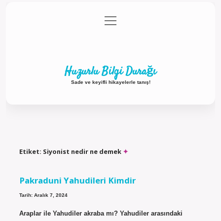
menüyü
Anasayfa
Gizlilik Politikası
Yasal Uyarı
aç
Hakkımızda
Huzurlu Bilgi Durağı
Sade ve keyifli hikayelerle tanış!
Etiket:
Siyonist nedir ne demek
Pakraduni Yahudileri Kimdir
Tarih: Aralık 7, 2024
Araplar ile Yahudiler akraba mı? Yahudiler arasındaki