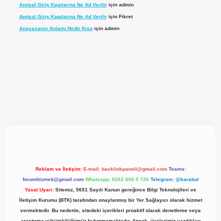
Anıtsal Giriş Kapılarına Ne Ad Verilir
için
admin
Anıtsal Giriş Kapılarına Ne Ad Verilir
için
Fikret
Anayasanın Anlamı Nedir Kısa
için
admin
l giriş
Reklam ve İletişim:
E-mail:
backlinkpaneli@gmail.com
Teams:
forumhizmeti@gmail.com
Whatsapp: 0262 606 0 726
Telegram: @karabul
Yasal Uyarı:
Sitemiz, 5651 Sayılı Kanun gereğince Bilgi Teknolojileri ve
İletişim Kurumu (BTK) tarafından onaylanmış bir Yer Sağlayıcı olarak hizmet
vermektedir. Bu nedenle, sitedeki içerikleri proaktif olarak denetleme veya
araştırma yükümlülüğümüz bulunmamaktadır. Ancak, üyelerimiz yazdıkları