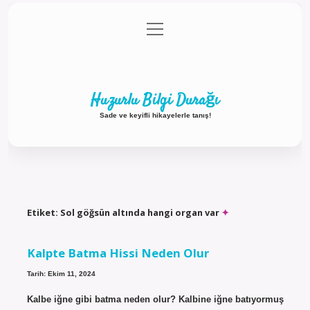
menüyü
Anasayfa
Gizlilik Politikası
Yasal Uyarı
aç
Hakkımızda
Huzurlu Bilgi Durağı
Sade ve keyifli hikayelerle tanış!
Etiket:
Sol göğsün altında hangi organ var
Kalpte Batma Hissi Neden Olur
Tarih: Ekim 11, 2024
Kalbe iğne gibi batma neden olur? Kalbine iğne batıyormuş