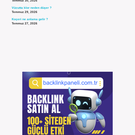
Temmuz 30, 2026
Vücutta klor neden düşer ?
Temmuz 29, 2026
Koçeri ne anlama gelir ?
Temmuz 27, 2026