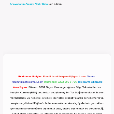
Anayasanın Anlamı Nedir Kısa
için
admin
el giriş
Reklam ve İletişim:
E-mail:
backlinkpaneli@gmail.com
Teams:
forumhizmeti@gmail.com
Whatsapp: 0262 606 0 726
Telegram: @karabul
Yasal Uyarı:
Sitemiz, 5651 Sayılı Kanun gereğince Bilgi Teknolojileri ve
İletişim Kurumu (BTK) tarafından onaylanmış bir Yer Sağlayıcı olarak hizmet
vermektedir. Bu nedenle, sitedeki içerikleri proaktif olarak denetleme veya
araştırma yükümlülüğümüz bulunmamaktadır. Ancak, üyelerimiz yazdıkları
içeriklerin sorumluluğunu taşımakta olup, siteye üye olarak bu sorumluluğu
kabul etmiş sayılırlar. Bu internet sitesi, herhangi bir marka, kurum veya