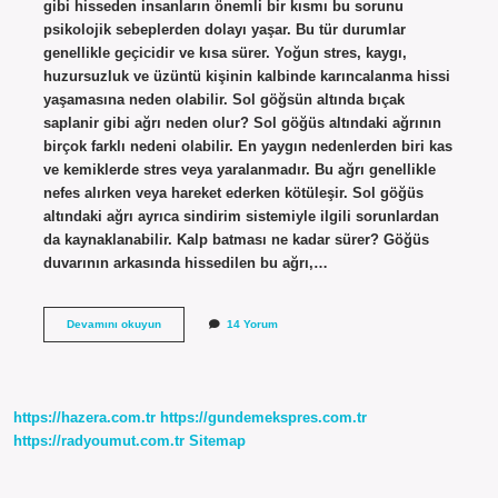
gibi hisseden insanların önemli bir kısmı bu sorunu
psikolojik sebeplerden dolayı yaşar. Bu tür durumlar
genellikle geçicidir ve kısa sürer. Yoğun stres, kaygı,
huzursuzluk ve üzüntü kişinin kalbinde karıncalanma hissi
yaşamasına neden olabilir. Sol göğsün altında bıçak
saplanir gibi ağrı neden olur? Sol göğüs altındaki ağrının
birçok farklı nedeni olabilir. En yaygın nedenlerden biri kas
ve kemiklerde stres veya yaralanmadır. Bu ağrı genellikle
nefes alırken veya hareket ederken kötüleşir. Sol göğüs
altındaki ağrı ayrıca sindirim sistemiyle ilgili sorunlardan
da kaynaklanabilir. Kalp batması ne kadar sürer? Göğüs
duvarının arkasında hissedilen bu ağrı,…
Kalpte
Devamını okuyun
14 Yorum
Batma
Hissi
Neden
Olur
https://hazera.com.tr
https://gundemekspres.com.tr
https://radyoumut.com.tr
Sitemap