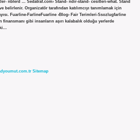
tler- nblerd … Sedatraf.com› Stand- ndir-stand- cesitleri-what. Stand
 ve belirlenir. Organizatör tarafından katılımcıyı tanımlamak için
yısı. Fuarline-FarlineFuarline ›Blog› Fair Terimleri-Ssozlugfarline
n finansmanı gibi insanların aşırı kalabalık olduğu yerlerde
aki…
radyoumut.com.tr
Sitemap