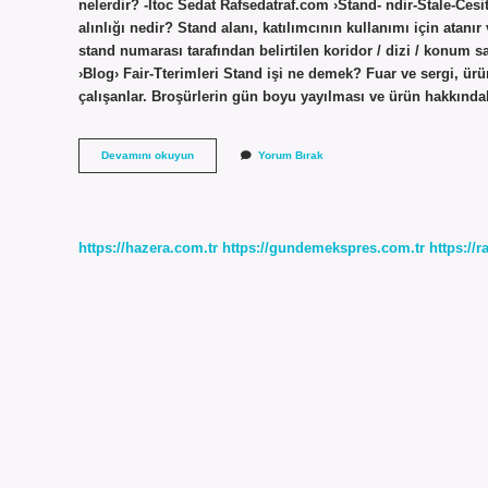
nelerdir? -İtoc Sedat Rafsedatraf.com ›Stand- ndir-Stale-Cesi
alınlığı nedir? Stand alanı, katılımcının kullanımı için atanır
stand numarası tarafından belirtilen koridor / dizi / konum sa
›Blog› Fair-Tterimleri Stand işi ne demek? Fuar ve sergi, ürü
çalışanlar. Broşürlerin gün boyu yayılması ve ürün hakkınd
Stand
Devamını okuyun
Yorum Bırak
Alani
Ne
Demek
https://hazera.com.tr
https://gundemekspres.com.tr
https://