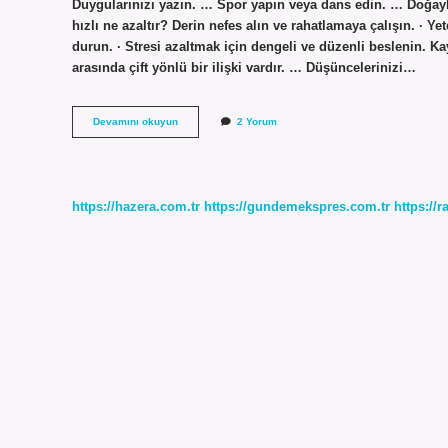
Duygularınızı yazın. … Spor yapın veya dans edin. … Doğayla 
hızlı ne azaltır? Derin nefes alın ve rahatlamaya çalışın. · 
durun. · Stresi azaltmak için dengeli ve düzenli beslenin. K
arasında çift yönlü bir ilişki vardır. … Düşüncelerinizi…
Aşırı
Devamını okuyun
2 Yorum
Strese
Ne
Iyi
Gelir
https://hazera.com.tr
https://gundemekspres.com.tr
https://