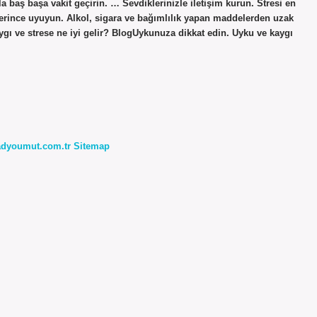
baş başa vakit geçirin. … Sevdiklerinizle iletişim kurun. Stresi en
Yeterince uyuyun. Alkol, sigara ve bağımlılık yapan maddelerden uzak
aygı ve strese ne iyi gelir? BlogUykunuza dikkat edin. Uyku ve kaygı
radyoumut.com.tr
Sitemap