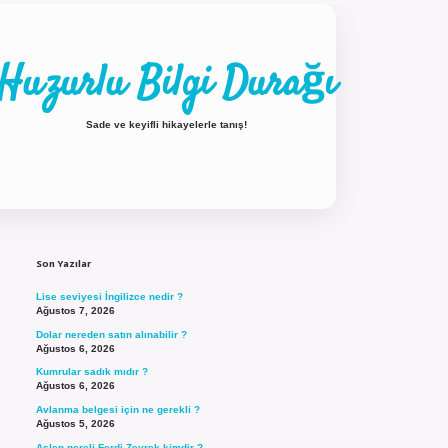
Huzurlu Bilgi Durağı
Sade ve keyifli hikayelerle tanış!
Sidebar
ilbet güncel giriş
Son Yazılar
Lise seviyesi İngilizce nedir ?
Ağustos 7, 2026
Dolar nereden satın alınabilir ?
Ağustos 6, 2026
Kumrular sadık mıdır ?
Ağustos 6, 2026
Avlanma belgesi için ne gerekli ?
Ağustos 5, 2026
Aslen nereli Ferdi Zeyrek kimdir ?