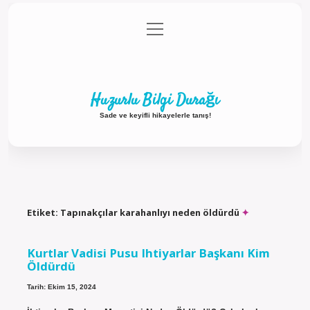
menüyü
Anasayfa
Gizlilik Politikası
Yasal Uyarı
aç
Hakkımızda
Huzurlu Bilgi Durağı
Sade ve keyifli hikayelerle tanış!
Etiket:
Tapınakçılar karahanlıyı neden öldürdü
Kurtlar Vadisi Pusu Ihtiyarlar Başkanı Kim
Öldürdü
Tarih: Ekim 15, 2024