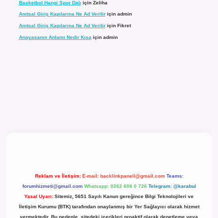
Basketbol Hangi Spor Dalı
için
Zeliha
Anıtsal Giriş Kapılarına Ne Ad Verilir
için
admin
Anıtsal Giriş Kapılarına Ne Ad Verilir
için
Fikret
Anayasanın Anlamı Nedir Kısa
için
admin
güncel giriş
Reklam ve İletişim:
E-mail:
backlinkpaneli@gmail.com
Teams:
forumhizmeti@gmail.com
Whatsapp: 0262 606 0 726
Telegram: @karabul
Yasal Uyarı:
Sitemiz, 5651 Sayılı Kanun gereğince Bilgi Teknolojileri ve
İletişim Kurumu (BTK) tarafından onaylanmış bir Yer Sağlayıcı olarak hizmet
vermektedir. Bu nedenle, sitedeki içerikleri proaktif olarak denetleme veya