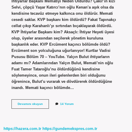
İhtiyarlar Başkanı Mematiyi Neden Öldürdü? Çakır’ın kızı
Selvi, çöpçü Yaşar Katırcı’nın oğlu Kenan’a aşık olsa da
kendisine tecavüz etmeye kalkınca onu öldürür. Memati
cesedi saklar. KVP başkanı kim öldürdü? Fakat Tapınakçı
cellat çıkıp Karahanlı’yı sırtından bıçaklayarak öldürdü.
KVP İhtiyarlar Başkanı kim? Aksaçlı: İhtiyar Heyeti üyesi
olup, üyeler arasından seçilerek yönetim kuruluna
başkanlık eder. KVP Ercüment kaçıncı bölümde öldü?
Ercüment son yolculuğuna uğurlanıyor! Kurtlar Vadisi
Pususu Bölüm 70 – YouTube. Yalçın Bulut ihtiyarların
adamı mı? Adamlarından Yalçın Bulut, Memati’nin oğlu
Fuat Tamer Tataroğlu’nu öldürdüğünü kendisine
söylemeyince, onun ileri gelenlerden biri olduğunu
öğrenince, Bulut’u vurarak ve dövdürerek öldürdüğüne
inandı. Memati kaçıncı bölümde…
Kurtlar
Devamını okuyun
14 Yorum
Vadisi
Pusu
Ihtiyarlar
Başkanı
Kim
https://hazera.com.tr
https://gundemekspres.com.tr
Öldürdü