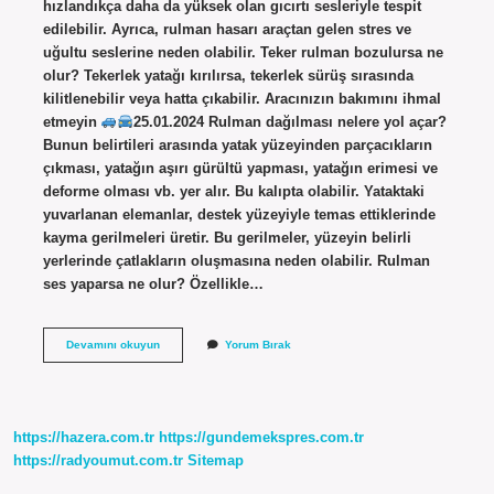
hızlandıkça daha da yüksek olan gıcırtı sesleriyle tespit
edilebilir. Ayrıca, rulman hasarı araçtan gelen stres ve
uğultu seslerine neden olabilir. Teker rulman bozulursa ne
olur? Tekerlek yatağı kırılırsa, tekerlek sürüş sırasında
kilitlenebilir veya hatta çıkabilir. Aracınızın bakımını ihmal
etmeyin
25.01.2024 Rulman dağılması nelere yol açar?
Bunun belirtileri arasında yatak yüzeyinden parçacıkların
çıkması, yatağın aşırı gürültü yapması, yatağın erimesi ve
deforme olması vb. yer alır. Bu kalıpta olabilir. Yataktaki
yuvarlanan elemanlar, destek yüzeyiyle temas ettiklerinde
kayma gerilmeleri üretir. Bu gerilmeler, yüzeyin belirli
yerlerinde çatlakların oluşmasına neden olabilir. Rulman
ses yaparsa ne olur? Özellikle…
Arka
Devamını okuyun
Yorum Bırak
Teker
Rulmanı
Bozulursa
Ne
Olur
https://hazera.com.tr
https://gundemekspres.com.tr
https://radyoumut.com.tr
Sitemap