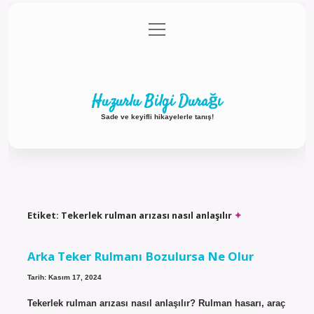
menüyü
Anasayfa
Gizlilik Politikası
Yasal Uyarı
aç
Hakkımızda
Huzurlu Bilgi Durağı
Sade ve keyifli hikayelerle tanış!
Etiket:
Tekerlek rulman arızası nasıl anlaşılır
Arka Teker Rulmanı Bozulursa Ne Olur
Tarih: Kasım 17, 2024
Tekerlek rulman arızası nasıl anlaşılır? Rulman hasarı, araç