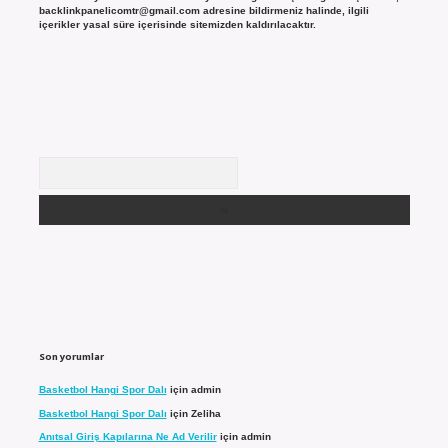
backlinkpanelicomtr@gmail.com
adresine bildirmeniz halinde, ilgili
içerikler yasal süre içerisinde sitemizden kaldırılacaktır.
Arama
Son yorumlar
Basketbol Hangi Spor Dalı
için
admin
Basketbol Hangi Spor Dalı
için
Zeliha
Anıtsal Giriş Kapılarına Ne Ad Verilir
için
admin