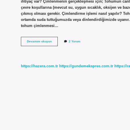
ihtiyaç var? Çimlenmenin gerçekleşmesi için; Tohumun canl
çevre koşullarına (mevcut su, uygun sıcaklık, oksijen ve baze
çıkmış olması gerekir. Çimlendirme işlemi nasıl yapılır? Tohu
ortamda suda tuttuğumuzda veya dinlendirdiğimizde uyanır. 
tohum çimlenmesi…
Çimlendirme
Devamını okuyun
2 Yorum
Neden
Yapilir
https://hazera.com.tr
https://gundemekspres.com.tr
https://