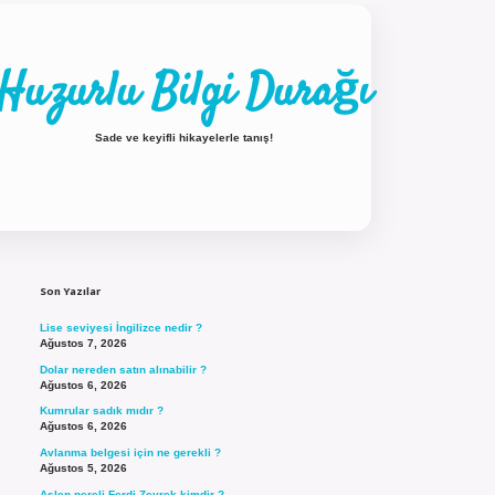
Huzurlu Bilgi Durağı
Sade ve keyifli hikayelerle tanış!
Sidebar
ilbet güncel giriş
Son Yazılar
Lise seviyesi İngilizce nedir ?
Ağustos 7, 2026
Dolar nereden satın alınabilir ?
Ağustos 6, 2026
Kumrular sadık mıdır ?
Ağustos 6, 2026
Avlanma belgesi için ne gerekli ?
Ağustos 5, 2026
Aslen nereli Ferdi Zeyrek kimdir ?