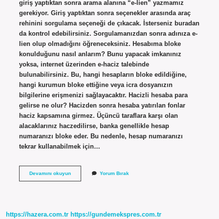
giriş yaptıktan sonra arama alanına “e-lien” yazmamız
gerekiyor. Giriş yaptıktan sonra seçenekler arasında araç
rehinini sorgulama seçeneği de çıkacak. İsterseniz buradan
da kontrol edebilirsiniz. Sorgulamanızdan sonra adınıza e-
lien olup olmadığını öğreneceksiniz. Hesabıma bloke
konulduğunu nasıl anlarım? Bunu yapacak imkanınız
yoksa, internet üzerinden e-haciz talebinde
bulunabilirsiniz. Bu, hangi hesapların bloke edildiğine,
hangi kurumun bloke ettiğine veya icra dosyanızın
bilgilerine erişmenizi sağlayacaktır. Hacizli hesaba para
gelirse ne olur? Hacizden sonra hesaba yatırılan fonlar
haciz kapsamına girmez. Üçüncü taraflara karşı olan
alacaklarınız haczedilirse, banka genellikle hesap
numaranızı bloke eder. Bu nedenle, hesap numaranızı
tekrar kullanabilmek için…
E
Devamını okuyun
Yorum Bırak
Haciz
E
Devlette
Görünür
Mü
https://hazera.com.tr
https://gundemekspres.com.tr