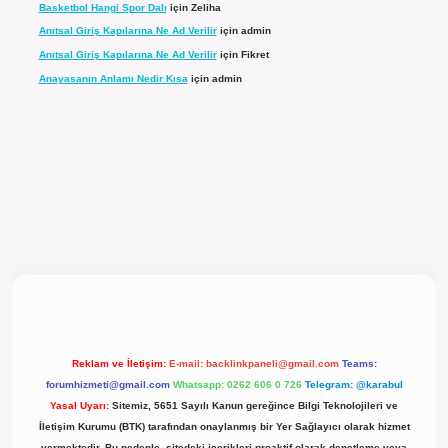
Basketbol Hangi Spor Dalı
için
Zeliha
Anıtsal Giriş Kapılarına Ne Ad Verilir
için
admin
Anıtsal Giriş Kapılarına Ne Ad Verilir
için
Fikret
Anayasanın Anlamı Nedir Kısa
için
admin
bet güncel giriş
Reklam ve İletişim:
E-mail:
backlinkpaneli@gmail.com
Teams:
forumhizmeti@gmail.com
Whatsapp: 0262 606 0 726
Telegram: @karabul
Yasal Uyarı:
Sitemiz, 5651 Sayılı Kanun gereğince Bilgi Teknolojileri ve
İletişim Kurumu (BTK) tarafından onaylanmış bir Yer Sağlayıcı olarak hizmet
vermektedir. Bu nedenle, sitedeki içerikleri proaktif olarak denetleme veya