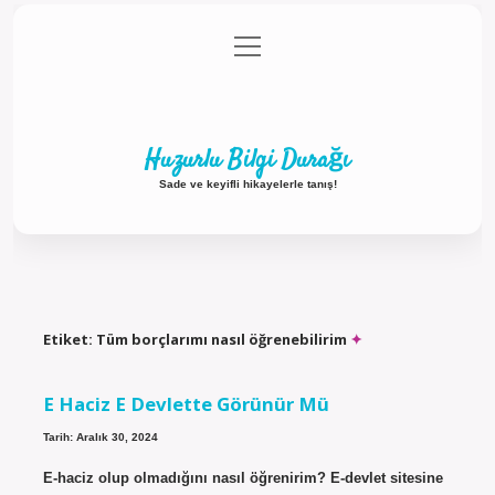
menüyü
Anasayfa
Gizlilik Politikası
Yasal Uyarı
aç
Hakkımızda
Huzurlu Bilgi Durağı
Sade ve keyifli hikayelerle tanış!
Etiket:
Tüm borçlarımı nasıl öğrenebilirim
E Haciz E Devlette Görünür Mü
Tarih: Aralık 30, 2024
E-haciz olup olmadığını nasıl öğrenirim? E-devlet sitesine