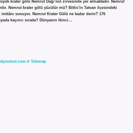
üyük krater gölü Nemrut Dağı’nın zirvesinde yer almaktadır. Nemrut
rdır. Nemrut krater gölü yüzülür mü? Bitlis’in Tatvan ilçesindeki
e imkânı sunuyor. Nemrut Krater Gölü ne kadar derin? 176
yada kaçıncı sırada? Dünyanın ikinci…
radyoumut.com.tr
Sitemap