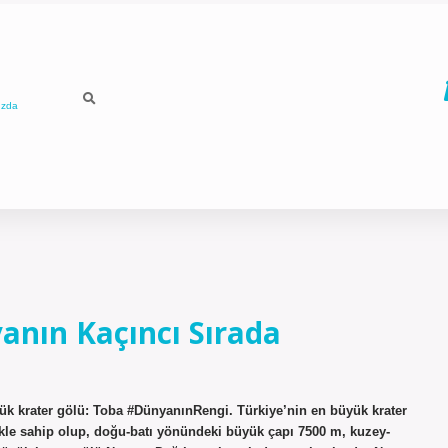
ızda
nın Kaçıncı Sırada
k krater gölü: Toba #DünyanınRengi. Türkiye’nin en büyük krater
ekle sahip olup, doğu-batı yönündeki büyük çapı 7500 m, kuzey-