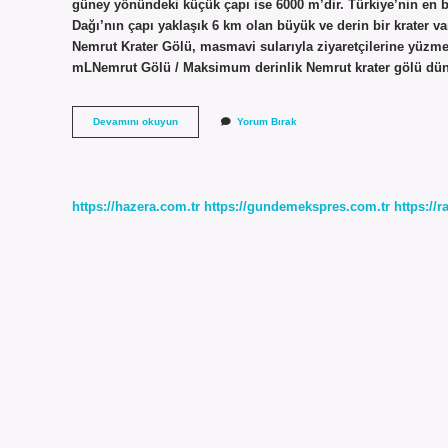
güney yönündeki küçük çapı ise 6000 m’dir. Türkiye’nin en b
Dağı’nın çapı yaklaşık 6 km olan büyük ve derin bir krater va
Nemrut Krater Gölü, masmavi sularıyla ziyaretçilerine yüzm
mLNemrut Gölü / Maksimum derinlik Nemrut krater gölü dün
Nemrut
Devamını okuyun
Yorum Bırak
Krater
Gölü
Dünyanın
Kaçıncı
Sırada
https://hazera.com.tr
https://gundemekspres.com.tr
https://