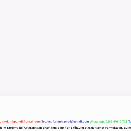
l:
backlinkpaneli@gmail.com
Teams:
forumhizmeti@gmail.com
Whatsapp: 0262 606 0 726
T
etişim Kurumu (BTK) tarafından onaylanmış bir Yer Sağlayıcı olarak hizmet vermektedir. Bu ne