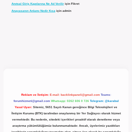
Anıtsal Giriş Kapılarına Ne Ad Verilir
için
Fikret
Anayasanın Anlamı Nedir Kısa
için
admin
cel giriş
Reklam ve İletişim:
E-mail:
backlinkpaneli@gmail.com
Teams:
forumhizmeti@gmail.com
Whatsapp: 0262 606 0 726
Telegram: @karabul
Yasal Uyarı:
Sitemiz, 5651 Sayılı Kanun gereğince Bilgi Teknolojileri ve
İletişim Kurumu (BTK) tarafından onaylanmış bir Yer Sağlayıcı olarak hizmet
vermektedir. Bu nedenle, sitedeki içerikleri proaktif olarak denetleme veya
araştırma yükümlülüğümüz bulunmamaktadır. Ancak, üyelerimiz yazdıkları
içeriklerin sorumluluğunu taşımakta olup, siteye üye olarak bu sorumluluğu