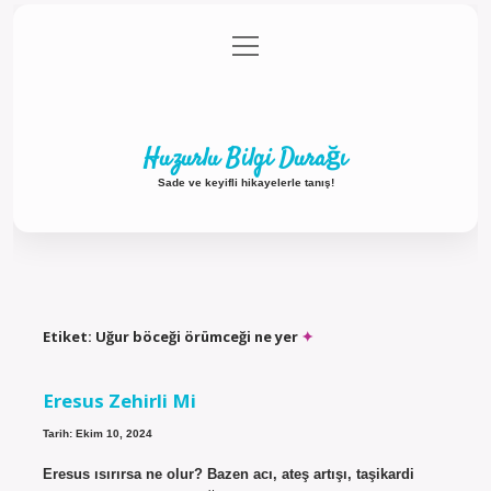
menüyü
Anasayfa
Gizlilik Politikası
Yasal Uyarı
aç
Hakkımızda
Huzurlu Bilgi Durağı
Sade ve keyifli hikayelerle tanış!
Etiket:
Uğur böceği örümceği ne yer
Eresus Zehirli Mi
Tarih: Ekim 10, 2024
Eresus ısırırsa ne olur? Bazen acı, ateş artışı, taşikardi