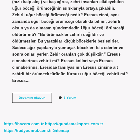
(hızlı kalp atışı) ve baş ağrısı, zehri insanları etkileyebilen
uğur böceği örümceğinin ısırıklarıyla ortaya çıkabilir.
Zehirli uğur böceği örümceği nedir? Eresus cinsi, aynı
zamanda uğur böceği örümceği olarak da bilinir, zehirli
olsun ya da olmasın gündemdedir. Uğur böceği örümceği
öldürür mü? “Bu örümcekler zehirli değildir ve
öldürmezler. Bu yaratıklar küçük böceklerle beslenirler.
Sadece ağız yapılarıyla yumuşak böcekleri felç ederler ve
sonra onları yerler. Zehir oranları çok düşüktür.” Eresus
cinnaberinus zehirli mi? Eresus kollari veya Eresus
cinnaberinus, Eresidae familyasının Eresus cinsine ait
zehirli bir örümcek türüdür. Kırmızı uğur böceği zehirli mi?
Eresus…
Eresus
Devamını okuyun
8 Yorum
Zehirli
Mi
https://hazera.com.tr
https://gundemekspres.com.tr
https://radyoumut.com.tr
Sitemap