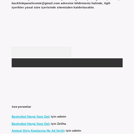
backlinkpanelicomtr@gmail.com
adresine bildirmeniz halinde, ilgili
içerikler yasal süre içerisinde sitemizden kaldırılacaktır.
Arama
Son yorumlar
Basketbol Hangi Spor Dalı
için
admin
Basketbol Hangi Spor Dalı
için
Zeliha
Anıtsal Giriş Kapılarına Ne Ad Verilir
için
admin