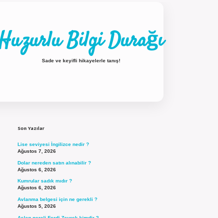
Huzurlu Bilgi Durağı
Sade ve keyifli hikayelerle tanış!
Sidebar
ilbet güncel giriş
Son Yazılar
Lise seviyesi İngilizce nedir ?
Ağustos 7, 2026
Dolar nereden satın alınabilir ?
Ağustos 6, 2026
Kumrular sadık mıdır ?
Ağustos 6, 2026
Avlanma belgesi için ne gerekli ?
Ağustos 5, 2026
Aslen nereli Ferdi Zeyrek kimdir ?