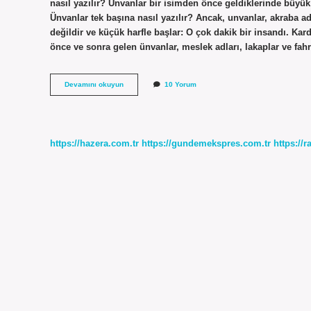
nasıl yazılır? Unvanlar bir isimden önce geldiklerinde büyük ha
Ünvanlar tek başına nasıl yazılır? Ancak, unvanlar, akraba adl
değildir ve küçük harfle başlar: O çok dakik bir insandı. Ka
önce ve sonra gelen ünvanlar, meslek adları, lakaplar ve fah
Unvanlar
Devamını okuyun
10 Yorum
Ne
Zaman
Küçük
Yazılır
https://hazera.com.tr
https://gundemekspres.com.tr
https://