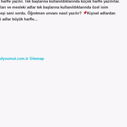
rfle yazılır. Tek başlarına kullanıldıklarında küçük harfle yazılırlar.
arı ve mesleki adlar tek başlarına kullanıldıklarında özel isim
rdeşi seni sordu. Öğretmen unvanı nasıl yazılır?
Kişisel adlardan
ri adlar büyük harfle…
radyoumut.com.tr
Sitemap