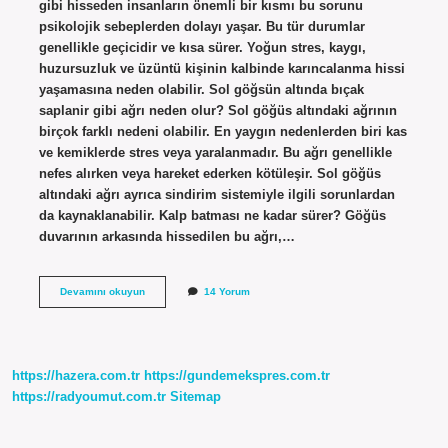
gibi hisseden insanların önemli bir kısmı bu sorunu
psikolojik sebeplerden dolayı yaşar. Bu tür durumlar
genellikle geçicidir ve kısa sürer. Yoğun stres, kaygı,
huzursuzluk ve üzüntü kişinin kalbinde karıncalanma hissi
yaşamasına neden olabilir. Sol göğsün altında bıçak
saplanir gibi ağrı neden olur? Sol göğüs altındaki ağrının
birçok farklı nedeni olabilir. En yaygın nedenlerden biri kas
ve kemiklerde stres veya yaralanmadır. Bu ağrı genellikle
nefes alırken veya hareket ederken kötüleşir. Sol göğüs
altındaki ağrı ayrıca sindirim sistemiyle ilgili sorunlardan
da kaynaklanabilir. Kalp batması ne kadar sürer? Göğüs
duvarının arkasında hissedilen bu ağrı,…
Kalpte
Devamını okuyun
14 Yorum
Batma
Hissi
Neden
Olur
https://hazera.com.tr
https://gundemekspres.com.tr
https://radyoumut.com.tr
Sitemap