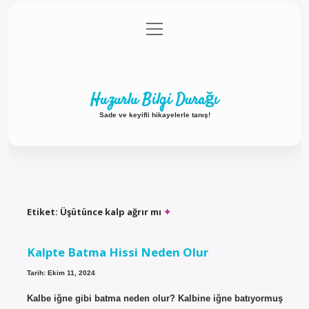
menüyü
Anasayfa
Gizlilik Politikası
Yasal Uyarı
aç
Hakkımızda
Huzurlu Bilgi Durağı
Sade ve keyifli hikayelerle tanış!
Etiket:
Üşütünce kalp ağrır mı
Kalpte Batma Hissi Neden Olur
Tarih: Ekim 11, 2024
Kalbe iğne gibi batma neden olur? Kalbine iğne batıyormuş