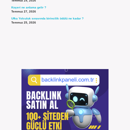
Temmuz 29, 2026
Koçeri ne anlama gelir ?
Temmuz 27, 2026
Ufka Yolculuk sınavında birincilik ödülü ne kadar ?
Temmuz 25, 2026