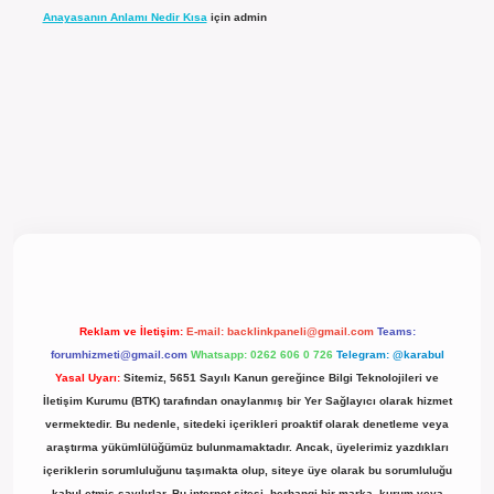
Anayasanın Anlamı Nedir Kısa
için
admin
l giriş
Reklam ve İletişim:
E-mail:
backlinkpaneli@gmail.com
Teams:
forumhizmeti@gmail.com
Whatsapp: 0262 606 0 726
Telegram: @karabul
Yasal Uyarı:
Sitemiz, 5651 Sayılı Kanun gereğince Bilgi Teknolojileri ve
İletişim Kurumu (BTK) tarafından onaylanmış bir Yer Sağlayıcı olarak hizmet
vermektedir. Bu nedenle, sitedeki içerikleri proaktif olarak denetleme veya
araştırma yükümlülüğümüz bulunmamaktadır. Ancak, üyelerimiz yazdıkları
içeriklerin sorumluluğunu taşımakta olup, siteye üye olarak bu sorumluluğu
kabul etmiş sayılırlar. Bu internet sitesi, herhangi bir marka, kurum veya