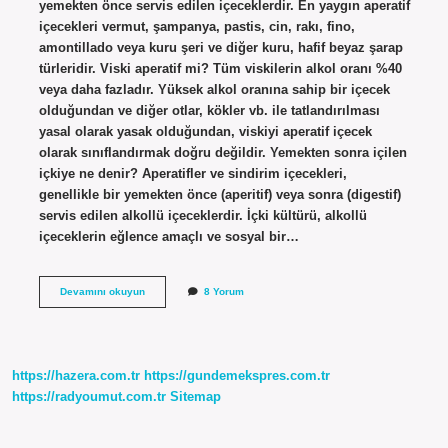
yemekten önce servis edilen içeceklerdir. En yaygın aperatif
içecekleri vermut, şampanya, pastis, cin, rakı, fino,
amontillado veya kuru şeri ve diğer kuru, hafif beyaz şarap
türleridir. Viski aperatif mi? Tüm viskilerin alkol oranı %40
veya daha fazladır. Yüksek alkol oranına sahip bir içecek
olduğundan ve diğer otlar, kökler vb. ile tatlandırılması
yasal olarak yasak olduğundan, viskiyi aperatif içecek
olarak sınıflandırmak doğru değildir. Yemekten sonra içilen
içkiye ne denir? Aperatifler ve sindirim içecekleri,
genellikle bir yemekten önce (aperitif) veya sonra (digestif)
servis edilen alkollü içeceklerdir. İçki kültürü, alkollü
içeceklerin eğlence amaçlı ve sosyal bir…
Aperatif
Devamını okuyun
8 Yorum
Içki
Ne
Demek
https://hazera.com.tr
https://gundemekspres.com.tr
https://radyoumut.com.tr
Sitemap