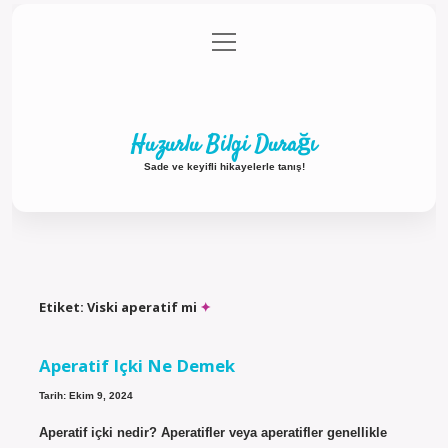
menüyü
Anasayfa
Gizlilik Politikası
Yasal Uyarı
aç
Hakkımızda
Huzurlu Bilgi Durağı
Sade ve keyifli hikayelerle tanış!
Etiket:
Viski aperatif mi
Aperatif Içki Ne Demek
Tarih: Ekim 9, 2024
Aperatif içki nedir? Aperatifler veya aperatifler genellikle