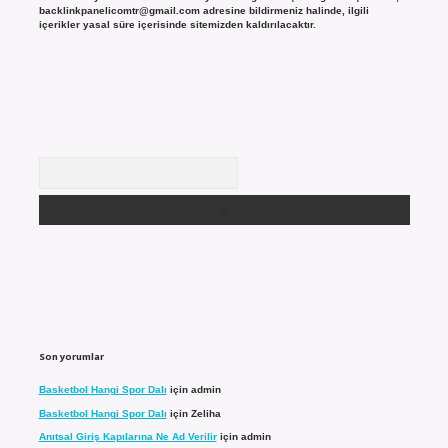
backlinkpanelicomtr@gmail.com
adresine bildirmeniz halinde, ilgili
içerikler yasal süre içerisinde sitemizden kaldırılacaktır.
Arama
Son yorumlar
Basketbol Hangi Spor Dalı
için
admin
Basketbol Hangi Spor Dalı
için
Zeliha
Anıtsal Giriş Kapılarına Ne Ad Verilir
için
admin