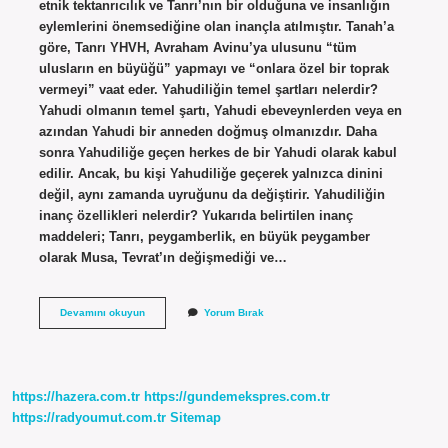
etnik tektanrıcılık ve Tanrı’nın bir olduğuna ve insanlığın
eylemlerini önemsediğine olan inançla atılmıştır. Tanah’a
göre, Tanrı YHVH, Avraham Avinu’ya ulusunu “tüm
ulusların en büyüğü” yapmayı ve “onlara özel bir toprak
vermeyi” vaat eder. Yahudiliğin temel şartları nelerdir?
Yahudi olmanın temel şartı, Yahudi ebeveynlerden veya en
azından Yahudi bir anneden doğmuş olmanızdır. Daha
sonra Yahudiliğe geçen herkes de bir Yahudi olarak kabul
edilir. Ancak, bu kişi Yahudiliğe geçerek yalnızca dinini
değil, aynı zamanda uyruğunu da değiştirir. Yahudiliğin
inanç özellikleri nelerdir? Yukarıda belirtilen inanç
maddeleri; Tanrı, peygamberlik, en büyük peygamber
olarak Musa, Tevrat’ın değişmediği ve…
Yahudilik
Devamını okuyun
Yorum Bırak
Dininin
Özellikleri
Nedir
https://hazera.com.tr
https://gundemekspres.com.tr
https://radyoumut.com.tr
Sitemap