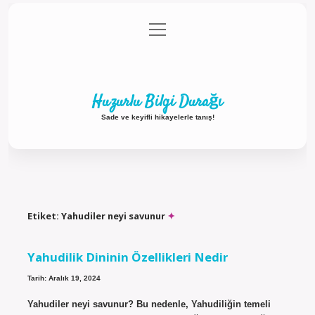
menüyü
Anasayfa
Gizlilik Politikası
Yasal Uyarı
aç
Hakkımızda
Huzurlu Bilgi Durağı
Sade ve keyifli hikayelerle tanış!
Etiket:
Yahudiler neyi savunur
Yahudilik Dininin Özellikleri Nedir
Tarih: Aralık 19, 2024
Yahudiler neyi savunur? Bu nedenle, Yahudiliğin temeli