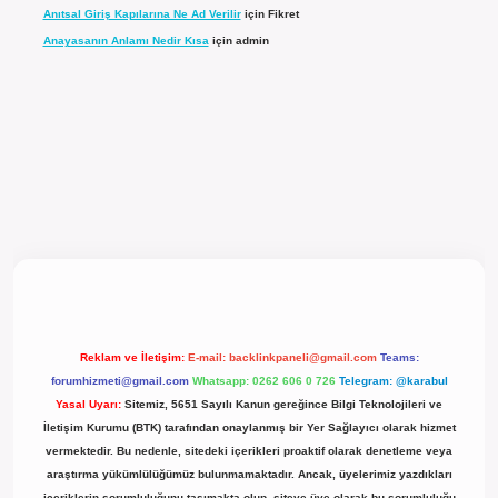
Anıtsal Giriş Kapılarına Ne Ad Verilir
için
Fikret
Anayasanın Anlamı Nedir Kısa
için
admin
l giriş
Reklam ve İletişim:
E-mail:
backlinkpaneli@gmail.com
Teams:
forumhizmeti@gmail.com
Whatsapp: 0262 606 0 726
Telegram: @karabul
Yasal Uyarı:
Sitemiz, 5651 Sayılı Kanun gereğince Bilgi Teknolojileri ve
İletişim Kurumu (BTK) tarafından onaylanmış bir Yer Sağlayıcı olarak hizmet
vermektedir. Bu nedenle, sitedeki içerikleri proaktif olarak denetleme veya
araştırma yükümlülüğümüz bulunmamaktadır. Ancak, üyelerimiz yazdıkları
içeriklerin sorumluluğunu taşımakta olup, siteye üye olarak bu sorumluluğu