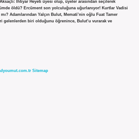
ksaçlı: İhtiyar Heyeti üyesi olup, üyeler arasından seçilerek
ümde öldü? Ercüment son yolculuğuna uğurlanıyor! Kurtlar Vadisi
ı mı? Adamlarından Yalçın Bulut, Memati’nin oğlu Fuat Tamer
i gelenlerden biri olduğunu öğrenince, Bulut’u vurarak ve
radyoumut.com.tr
Sitemap