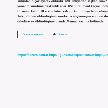
sırtından bıçaklayarak öldürdü. KVP İhtiyarlar Başkanı kim? A
yönetim kuruluna başkanlık eder. KVP Ercüment kaçıncı böl
Pususu Bölüm 70 – YouTube. Yalçın Bulut ihtiyarların adam
Tataroğlu’nu öldürdüğünü kendisine söylemeyince, onun iler
dövdürerek öldürdüğüne inandı. Memati kaçıncı bölümde…
Kurtlar
Devamını okuyun
14 Yorum
Vadisi
Pusu
Ihtiyarlar
Başkanı
Kim
https://hazera.com.tr
https://gundemekspres.com.tr
https://
Öldürdü