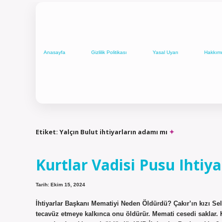
Anasayfa
Gizlilik Politikası
Yasal Uyarı
Hakkım
Etiket:
Yalçın Bulut ihtiyarların adamı mı
Kurtlar Vadisi Pusu Ihtiy
Tarih: Ekim 15, 2024
İhtiyarlar Başkanı Mematiyi Neden Öldürdü? Çakır’ın kızı Sel
tecavüz etmeye kalkınca onu öldürür. Memati cesedi saklar. 