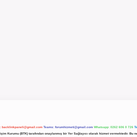
l:
backlinkpaneli@gmail.com
Teams:
forumhizmeti@gmail.com
Whatsapp: 0262 606 0 726
T
etişim Kurumu (BTK) tarafından onaylanmış bir Yer Sağlayıcı olarak hizmet vermektedir. Bu ne