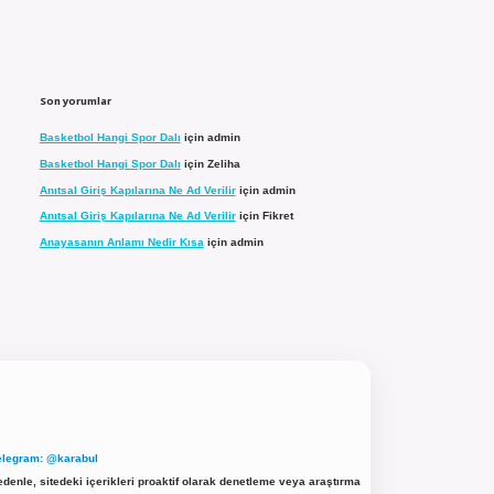
Son yorumlar
Basketbol Hangi Spor Dalı
için
admin
Basketbol Hangi Spor Dalı
için
Zeliha
Anıtsal Giriş Kapılarına Ne Ad Verilir
için
admin
Anıtsal Giriş Kapılarına Ne Ad Verilir
için
Fikret
Anayasanın Anlamı Nedir Kısa
için
admin
elegram: @karabul
denle, sitedeki içerikleri proaktif olarak denetleme veya araştırma