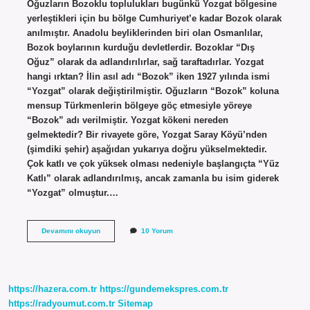
Oğuzların Bozoklu toplulukları bugünkü Yozgat bölgesine
yerleştikleri için bu bölge Cumhuriyet’e kadar Bozok olarak
anılmıştır. Anadolu beyliklerinden biri olan Osmanlılar,
Bozok boylarının kurduğu devletlerdir. Bozoklar “Dış
Oğuz” olarak da adlandırılırlar, sağ taraftadırlar. Yozgat
hangi ırktan? İlin asıl adı “Bozok” iken 1927 yılında ismi
“Yozgat” olarak değiştirilmiştir. Oğuzların “Bozok” koluna
mensup Türkmenlerin bölgeye göç etmesiyle yöreye
“Bozok” adı verilmiştir. Yozgat kökeni nereden
gelmektedir? Bir rivayete göre, Yozgat Saray Köyü’nden
(şimdiki şehir) aşağıdan yukarıya doğru yükselmektedir.
Çok katlı ve çok yüksek olması nedeniyle başlangıçta “Yüz
Katlı” olarak adlandırılmış, ancak zamanla bu isim giderek
“Yozgat” olmuştur.…
Yozgat
Devamını okuyun
10 Yorum
Hangi
Boydan
Gelir
https://hazera.com.tr
https://gundemekspres.com.tr
https://radyoumut.com.tr
Sitemap