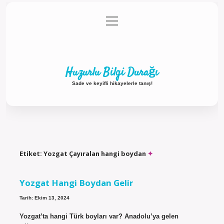
menüyü
Anasayfa
Gizlilik Politikası
Yasal Uyarı
aç
Hakkımızda
Huzurlu Bilgi Durağı
Sade ve keyifli hikayelerle tanış!
Etiket:
Yozgat Çayıralan hangi boydan
Yozgat Hangi Boydan Gelir
Tarih: Ekim 13, 2024
Yozgat’ta hangi Türk boyları var? Anadolu’ya gelen