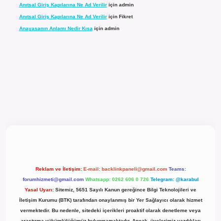
Anıtsal Giriş Kapılarına Ne Ad Verilir
için
admin
Anıtsal Giriş Kapılarına Ne Ad Verilir
için
Fikret
Anayasanın Anlamı Nedir Kısa
için
admin
cel giriş
Reklam ve İletişim:
E-mail:
backlinkpaneli@gmail.com
Teams:
forumhizmeti@gmail.com
Whatsapp: 0262 606 0 726
Telegram: @karabul
Yasal Uyarı:
Sitemiz, 5651 Sayılı Kanun gereğince Bilgi Teknolojileri ve
İletişim Kurumu (BTK) tarafından onaylanmış bir Yer Sağlayıcı olarak hizmet
vermektedir. Bu nedenle, sitedeki içerikleri proaktif olarak denetleme veya
araştırma yükümlülüğümüz bulunmamaktadır. Ancak, üyelerimiz yazdıkları