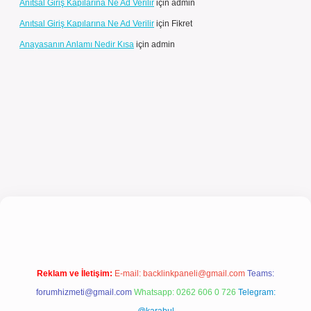
Anıtsal Giriş Kapılarına Ne Ad Verilir
için
admin
Anıtsal Giriş Kapılarına Ne Ad Verilir
için
Fikret
Anayasanın Anlamı Nedir Kısa
için
admin
giriş
Reklam ve İletişim:
E-mail:
backlinkpaneli@gmail.com
Teams:
forumhizmeti@gmail.com
Whatsapp: 0262 606 0 726
Telegram: