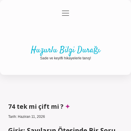
menüyü
Anasayfa
Gizlilik Politikası
Yasal Uyarı
aç
Hakkımızda
Huzurlu Bilgi Durağı
Sade ve keyifli hikayelerle tanış!
74 tek mi çift mi ?
Tarih: Haziran 11, 2026
Giriş: Sayıların Ötesinde Bir Soru