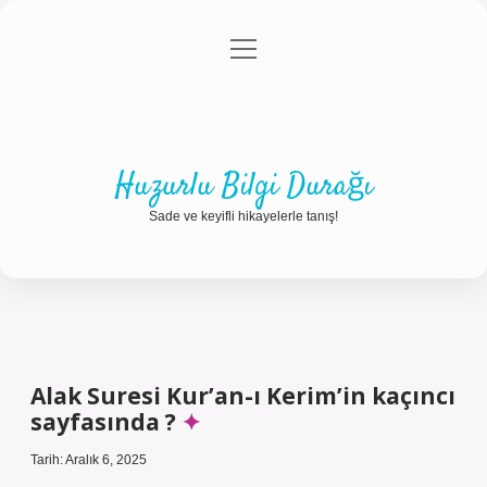
menüyü
Anasayfa
Gizlilik Politikası
Yasal Uyarı
aç
Hakkımızda
Huzurlu Bilgi Durağı
Sade ve keyifli hikayelerle tanış!
Alak Suresi Kur’an-ı Kerim’in kaçıncı
sayfasında ?
Tarih: Aralık 6, 2025