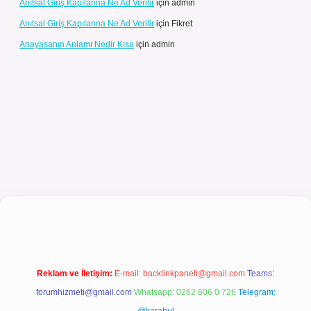
Anıtsal Giriş Kapılarına Ne Ad Verilir
için
admin
Anıtsal Giriş Kapılarına Ne Ad Verilir
için
Fikret
Anayasanın Anlamı Nedir Kısa
için
admin
 güncel giriş
Reklam ve İletişim:
E-mail:
backlinkpaneli@gmail.com
Teams:
forumhizmeti@gmail.com
Whatsapp: 0262 606 0 726
Telegram: