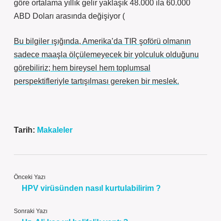
göre ortalama yıllık gelir yaklaşık 48.000 ila 60.000
ABD Doları arasında değişiyor (
Bu bilgiler ışığında, Amerika’da TIR şoförü olmanın
sadece maaşla ölçülemeyecek bir yolculuk olduğunu
görebiliriz; hem bireysel hem toplumsal
perspektifleriyle tartışılması gereken bir meslek.
Tarih:
Makaleler
Önceki Yazı
HPV virüsünden nasıl kurtulabilirim ?
Sonraki Yazı