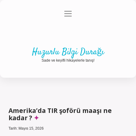
menüyü
Anasayfa
Gizlilik Politikası
Yasal Uyarı
aç
Hakkımızda
Huzurlu Bilgi Durağı
Sade ve keyifli hikayelerle tanış!
Amerika’da TIR şoförü maaşı ne
kadar ?
Tarih: Mayıs 15, 2026