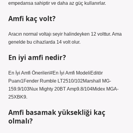
empedansa sahiptir ve daha az güç kullanırlar.
Amfi kaç volt?
Aracın normal voltajı seyir halindeyken 12 volttur. Ama
genelde bu cihazlarda 14 volt olur.
En iyi amfi nedir?
En İyi Amfi Önerileri#En İyi Amfi ModeliEditör
Puanı1Fender Rumble LT2510/102Marshall MG-
159.9/103Nux Mighty 20BT Amp9.8/104Midex MGA-
25XBK9.
Amfi basamak yüksekliği kaç
olmalı?