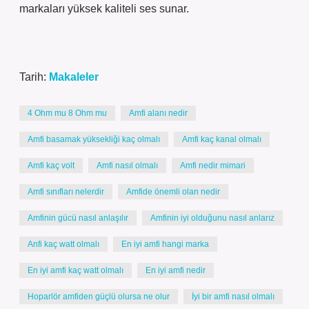
markaları yüksek kaliteli ses sunar.
Tarih:
Makaleler
4 Ohm mu 8 Ohm mu
Amfi alanı nedir
Amfi basamak yüksekliği kaç olmalı
Amfi kaç kanal olmalı
Amfi kaç volt
Amfi nasıl olmalı
Amfi nedir mimari
Amfi sınıfları nelerdir
Amfide önemli olan nedir
Amfinin gücü nasıl anlaşılır
Amfinin iyi olduğunu nasıl anlarız
Anfi kaç watt olmalı
En iyi amfi hangi marka
En iyi amfi kaç watt olmalı
En iyi amfi nedir
Hoparlör amfiden güçlü olursa ne olur
İyi bir amfi nasıl olmalı