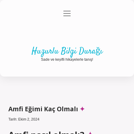
menüyü
Anasayfa
Gizlilik Politikası
Yasal Uyarı
aç
Hakkımızda
Huzurlu Bilgi Durağı
Sade ve keyifli hikayelerle tanış!
Amfi Eğimi Kaç Olmalı
Tarih: Ekim 2, 2024