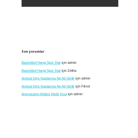
Son yorumlar
Basketbol Hangi Spor Dalı
için
admin
Basketbol Hangi Spor Dalı
için
Zeliha
Anıtsal Giriş Kapılarına Ne Ad Verilir
için
admin
Anıtsal Giriş Kapılarına Ne Ad Verilir
için
Fikret
Anayasanın Anlamı Nedir Kısa
için
admin