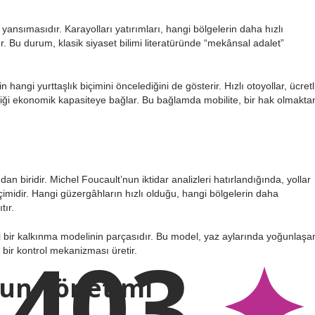
ir yansımasıdır. Karayolları yatırımları, hangi bölgelerin daha hızlı
r. Bu durum, klasik siyaset bilimi literatüründe “mekânsal adalet”
n hangi yurttaşlık biçimini öncelediğini de gösterir. Hızlı otoyollar, ücretl
tliliği ekonomik kapasiteye bağlar. Bu bağlamda mobilite, bir hak olmakta
n biridir. Michel Foucault’nun iktidar analizleri hatırlandığında, yollar
midir. Hangi güzergâhların hızlı olduğu, hangi bölgelerin daha
tır.
iği bir kalkınma modelinin parçasıdır. Bu model, yaz aylarında yoğunlaşa
403
bir kontrol mekanizması üretir.
ğun Yönetimi