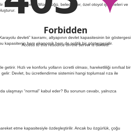
ir. Karayolları Genel Müdürlüğü, belediyeler, özel otoyol işletmeleri ve
luşturur.
Forbidden
“Karayolu devleti” kavramı, altyapının devlet kapasitesinin bir göstergesi
, bu kapasitenin hem ekonomik hem de politik bir göstergesidir.
Access to this resource on the server is denied!
getirir. Hızlı ve konforlu yolların ücretli olması, hareketliliği sınıfsal bir
 gelir: Devlet, bu ücretlendirme sistemini hangi toplumsal rıza ile
larda ulaşmayı “normal” kabul eder? Bu sorunun cevabı, yalnızca
hareket etme kapasitesiyle özdeşleştirilir. Ancak bu özgürlük, çoğu