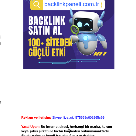
i
n
n
Reklam ve İletişim:
Skype: live:.cid.575569c608265c69
Yasal Uyarı:
Bu internet sitesi, herhangi bir marka, kurum
veya şahıs şirketi ile hiçbir bağlantısı bulunmamaktadır.
Sitede yalnızca kendi hazırladığımız makaleler