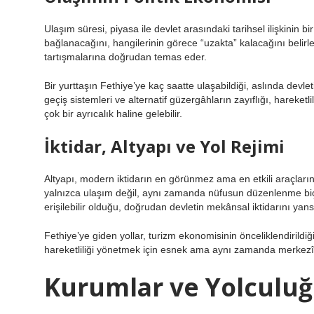
Ulaşım süresi, piyasa ile devlet arasındaki tarihsel ilişkinin b
bağlanacağını, hangilerinin görece “uzakta” kalacağını belirle
tartışmalarına doğrudan temas eder.
Bir yurttaşın Fethiye’ye kaç saatte ulaşabildiği, aslında devleti
geçiş sistemleri ve alternatif güzergâhların zayıflığı, hareke
çok bir ayrıcalık haline gelebilir.
İktidar, Altyapı ve Yol Rejimi
Altyapı, modern iktidarın en görünmez ama en etkili araçlarında
yalnızca ulaşım değil, aynı zamanda nüfusun düzenlenme biçi
erişilebilir olduğu, doğrudan devletin mekânsal iktidarını yansı
Fethiye’ye giden yollar, turizm ekonomisinin önceliklendirild
hareketliliği yönetmek için esnek ama aynı zamanda merkezî 
Kurumlar ve Yolculu