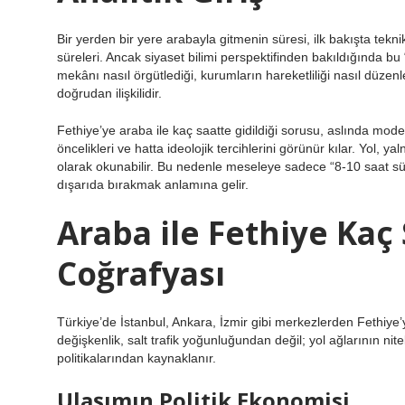
Bir yerden bir yere arabayla gitmenin süresi, ilk bakışta teknik
süreleri. Ancak siyaset bilimi perspektifinden bakıldığında bu 
mekânı nasıl örgütlediği, kurumların hareketliliği nasıl düzen
doğrudan ilişkilidir.
Fethiye’ye araba ile kaç saatte gidildiği sorusu, aslında moder
öncelikleri ve hatta ideolojik tercihlerini görünür kılar. Yol, yaln
olarak okunabilir. Bu nedenle meseleye sadece “8-10 saat süre
dışarıda bırakmak anlamına gelir.
Araba ile Fethiye Kaç 
Coğrafyası
Türkiye’de İstanbul, Ankara, İzmir gibi merkezlerden Fethiye’y
değişkenlik, salt trafik yoğunluğundan değil; yol ağlarının ni
politikalarından kaynaklanır.
Ulaşımın Politik Ekonomisi