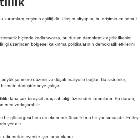
lilik
 kurumlara erişimin eşitliğidir. Ulaşım altyapısı, bu erişimin en somut
sistematik biçimde kodlanıyorsa, bu durum demokratik eşitlik ilkesini
irliği üzerinden bölgesel kalkınma politikalarının demokratik etkilerini
rı büyük şehirlere düzenli ve düşük maliyetle bağlar. Bu sistemler,
ir hizmete dönüştürmeye çalışır.
ilik daha çok bireysel araç sahipliği üzerinden tanımlanır. Bu durum,
anımını zorlaştırabilir.
n bir göstergesi hem de ekonomik önceliklerin bir yansımasıdır. Fethiy
da yer alır.
kir edinmek isteyenler için tamamlandı.