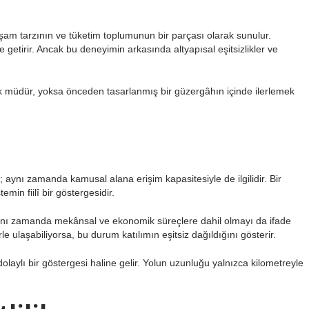
 yaşam tarzının ve tüketim toplumunun bir parçası olarak sunulur.
 getirir. Ancak bu deneyimin arkasında altyapısal eşitsizlikler ve
k müdür, yoksa önceden tasarlanmış bir güzergâhın içinde ilerlemek
; aynı zamanda kamusal alana erişim kapasitesiyle de ilgilidir. Bir
min fiilî bir göstergesidir.
ynı zamanda mekânsal ve ekonomik süreçlere dahil olmayı da ifade
le ulaşabiliyorsa, bu durum katılımın eşitsiz dağıldığını gösterir.
laylı bir göstergesi haline gelir. Yolun uzunluğu yalnızca kilometreyle