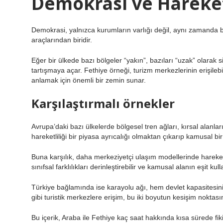
Demokrasi ve Hareket
Demokrasi, yalnızca kurumların varlığı değil, aynı zamanda bu
araçlarından biridir.
Eğer bir ülkede bazı bölgeler “yakın”, bazıları “uzak” olarak 
tartışmaya açar. Fethiye örneği, turizm merkezlerinin erişilebil
anlamak için önemli bir zemin sunar.
Karşılaştırmalı örnekler
Avrupa’daki bazı ülkelerde bölgesel tren ağları, kırsal alanla
hareketliliği bir piyasa ayrıcalığı olmaktan çıkarıp kamusal b
Buna karşılık, daha merkeziyetçi ulaşım modellerinde hareketl
sınıfsal farklılıkları derinleştirebilir ve kamusal alanın eşit kull
Türkiye bağlamında ise karayolu ağı, hem devlet kapasitesini
gibi turistik merkezlere erişim, bu iki boyutun kesişim noktasın
Bu içerik, Araba ile Fethiye kaç saat hakkında kısa sürede fi