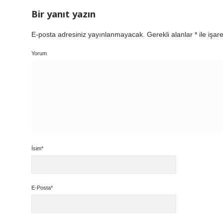
Bir yanıt yazın
E-posta adresiniz yayınlanmayacak.
Gerekli alanlar
*
ile işar
Yorum
İsim*
E-Posta*