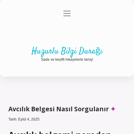
menüyü
Anasayfa
Gizlilik Politikası
Yasal Uyarı
aç
Hakkımızda
Huzurlu Bilgi Durağı
Sade ve keyifli hikayelerle tanış!
Avcılık Belgesi Nasıl Sorgulanır
Tarih: Eylül 4, 2025