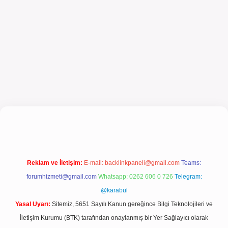
lbet güncel giriş
Reklam ve İletişim:
E-mail:
backlinkpaneli@gmail.com
Teams:
forumhizmeti@gmail.com
Whatsapp: 0262 606 0 726
Telegram:
@karabul
Yasal Uyarı:
Sitemiz, 5651 Sayılı Kanun gereğince Bilgi Teknolojileri ve
İletişim Kurumu (BTK) tarafından onaylanmış bir Yer Sağlayıcı olarak