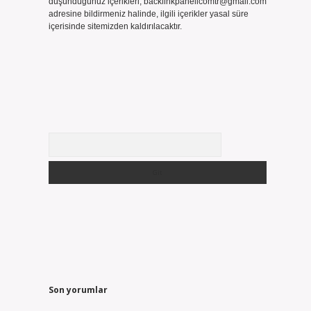
düşündüğünüz içerikleri,
backlinkpanelicomtr@gmail.com
adresine bildirmeniz halinde, ilgili içerikler yasal süre
içerisinde sitemizden kaldırılacaktır.
Arama
Son yorumlar