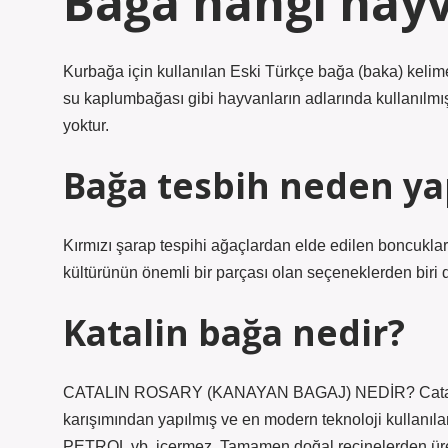
Bağa hangi hay
Kurbağa için kullanılan Eski Türkçe bağa (baka) kel
su kaplumbağası gibi hayvanların adlarında kullanılmışt
yoktur.
Bağa tesbih neden yap
Kırmızı şarap tespihi ağaçlardan elde edilen boncukla
kültürünün önemli bir parçası olan seçeneklerden biri
Katalin bağa nedir?
CATALIN ROSARY (KANAYAN BAGAJ) NEDİR? Catalin, fen
karışımından yapılmış ve en modern teknoloji kullanıla
PETROL vb. içermez. Tamamen doğal reçinelerden üreti