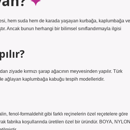
van?
imesi, hem suda hem de karada yaşayan kurbağa, kaplumbağa v
ır. Ancak bunun herhangi bir bilimsel sınıflandırmayla ilgisi
ılır?
rdan ziyade kırmızı şarap ağacının meyvesinden yapılır. Türk
 de ağlayan kaplumbağa kabuğu tespih modelleridir.
ol-formaldehit gibi farklı reçinelerin özel reçetelere göre
rak fabrika koşullarında üretilen özel bir üründür. BOYA, NYLON
lmiştir.