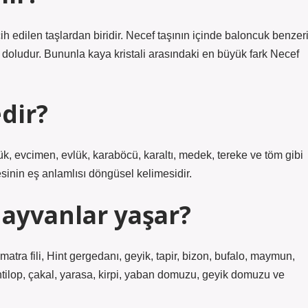
cih edilen taşlardan biridir. Necef taşının içinde baloncuk benzer
e doludur. Bununla kaya kristali arasındaki en büyük fark Necef
dir?
k, evcimen, evlük, karaböcü, karaltı, medek, tereke ve töm gibi
sinin eş anlamlısı döngüsel kelimesidir.
ayvanlar yaşar?
atra fili, Hint gergedanı, geyik, tapir, bizon, bufalo, maymun,
antilop, çakal, yarasa, kirpi, yaban domuzu, geyik domuzu ve