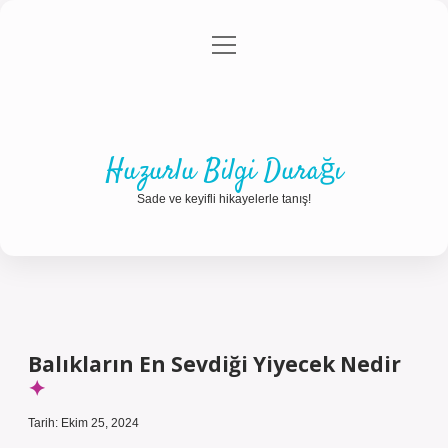
menüyü
Anasayfa
Gizlilik Politikası
Yasal Uyarı
aç
Hakkımızda
Huzurlu Bilgi Durağı
Sade ve keyifli hikayelerle tanış!
Balıkların En Sevdiği Yiyecek Nedir
Tarih: Ekim 25, 2024