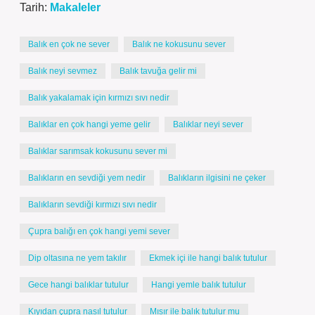
Tarih:
Makaleler
Balık en çok ne sever
Balık ne kokusunu sever
Balık neyi sevmez
Balık tavuğa gelir mi
Balık yakalamak için kırmızı sıvı nedir
Balıklar en çok hangi yeme gelir
Balıklar neyi sever
Balıklar sarımsak kokusunu sever mi
Balıkların en sevdiği yem nedir
Balıkların ilgisini ne çeker
Balıkların sevdiği kırmızı sıvı nedir
Çupra balığı en çok hangi yemi sever
Dip oltasına ne yem takılır
Ekmek içi ile hangi balık tutulur
Gece hangi balıklar tutulur
Hangi yemle balık tutulur
Kıyıdan çupra nasıl tutulur
Mısır ile balık tutulur mu