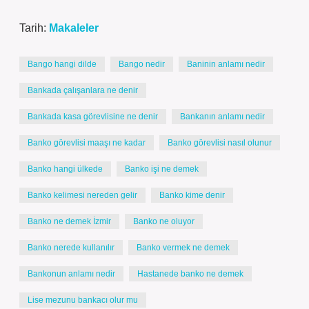
Tarih:
Makaleler
Bango hangi dilde
Bango nedir
Baninin anlamı nedir
Bankada çalışanlara ne denir
Bankada kasa görevlisine ne denir
Bankanın anlamı nedir
Banko görevlisi maaşı ne kadar
Banko görevlisi nasıl olunur
Banko hangi ülkede
Banko işi ne demek
Banko kelimesi nereden gelir
Banko kime denir
Banko ne demek İzmir
Banko ne oluyor
Banko nerede kullanılır
Banko vermek ne demek
Bankonun anlamı nedir
Hastanede banko ne demek
Lise mezunu bankacı olur mu