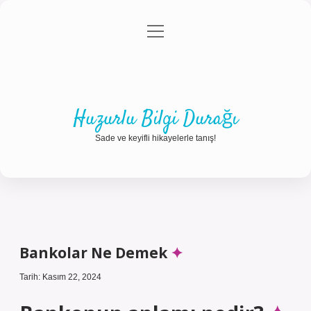
menüyü
Anasayfa
Gizlilik Politikası
Yasal Uyarı
aç
Hakkımızda
Huzurlu Bilgi Durağı
Sade ve keyifli hikayelerle tanış!
Bankolar Ne Demek
Tarih: Kasım 22, 2024