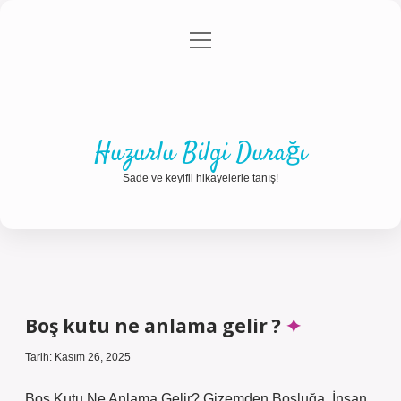
menüyü
Anasayfa
Gizlilik Politikası
Yasal Uyarı
aç
Hakkımızda
Huzurlu Bilgi Durağı
Sade ve keyifli hikayelerle tanış!
Boş kutu ne anlama gelir ?
Tarih: Kasım 26, 2025
Boş Kutu Ne Anlama Gelir? Gizemden Boşluğa, İnsan