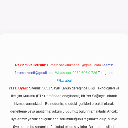
l giriş
Reklam ve İletişim:
E-mail:
backlinkpaneli@gmail.com
Teams:
forumhizmeti@gmail.com
Whatsapp: 0262 606 0 726
Telegram:
@karabul
Yasal Uyarı:
Sitemiz, 5651 Sayılı Kanun gereğince Bilgi Teknolojileri ve
İletişim Kurumu (BTK) tarafından onaylanmış bir Yer Sağlayıcı olarak
hizmet vermektedir. Bu nedenle, sitedeki içerikleri proaktif olarak
denetleme veya araştırma yükümlülüğümüz bulunmamaktadır. Ancak,
üyelerimiz yazdıkları içeriklerin sorumluluğunu taşımakta olup, siteye
üye olarak bu sorumluluğu kabul etmiş sayılırlar. Bu internet sitesi,