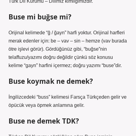
Türk Dil Kurumu – Dilimiz kimliğimizdir.
Buse mi buğse mi?
Orijinal kelimede “ğ / ğayn” harfi yoktur. Orijinal harfleri
merak edenler için: be – vav – sin – hemze (vav burada
ötre işlevi görür). Gördüğünüz gibi, “buğse”nin
telaffuzu/yazımı doğru değildir çünkü söz konusu
kelime “gayn” harfini içermez; doğru yazımı “buse”dir.
Buse koymak ne demek?
İngilizcedeki “buss” kelimesi Farsça Türkçeden gelir ve
öpücük veya öpmek anlamına gelir.
Buse ne demek TDK?