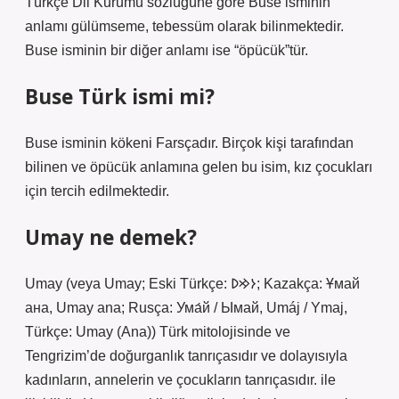
Türkçe Dil Kurumu sözlüğüne göre Buse isminin
anlamı gülümseme, tebessüm olarak bilinmektedir.
Buse isminin bir diğer anlamı ise “öpücük”tür.
Buse Türk ismi mi?
Buse isminin kökeni Farsçadır. Birçok kişi tarafından
bilinen ve öpücük anlamına gelen bu isim, kız çocukları
için tercih edilmektedir.
Umay ne demek?
Umay (veya Umay; Eski Türkçe: 𐰆𐰢𐰖; Kazakça: Ұмай
aна, Umay ana; Rusça: Ума́й / Ымай, Umáj / Ymaj,
Türkçe: Umay (Ana)) Türk mitolojisinde ve
Tengrizim’de doğurganlık tanrıçasıdır ve dolayısıyla
kadınların, annelerin ve çocukların tanrıçasıdır. ile