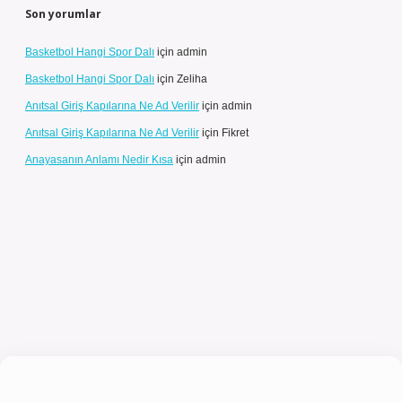
Son yorumlar
Basketbol Hangi Spor Dalı
için
admin
Basketbol Hangi Spor Dalı
için
Zeliha
Anıtsal Giriş Kapılarına Ne Ad Verilir
için
admin
Anıtsal Giriş Kapılarına Ne Ad Verilir
için
Fikret
Anayasanın Anlamı Nedir Kısa
için
admin
l giriş