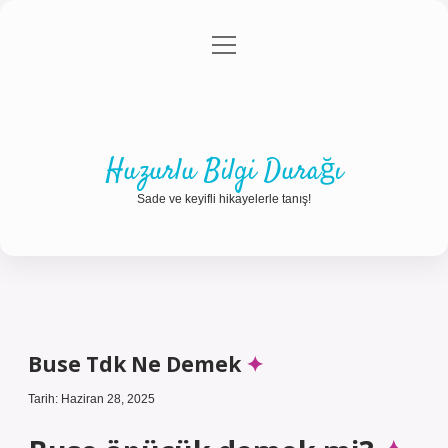
menüyü
Anasayfa
Gizlilik Politikası
Yasal Uyarı
aç
Hakkımızda
Huzurlu Bilgi Durağı
Sade ve keyifli hikayelerle tanış!
Buse Tdk Ne Demek
Tarih: Haziran 28, 2025