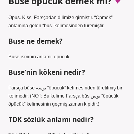
Buse öpücük demek mi?
Opus. Kiss. ​​​​Farsçadan dilimize girmiştir. “Öpmek”
anlamına gelen “bus” kelimesinden türemiştir.
Buse ne demek?
Buse isminin anlamı: öpücük.
Buse’nin kökeni nedir?
Farsça būse بوسه “öpücük” kelimesinden türetilmiş bir
kelimedir. (NOT: Bu kelime Farsça būs بوس “öpücük,
öpücük” kelimesinin geçmiş zaman kipidir.)
TDK sözlük anlamı nedir?