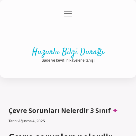
menüyü
Anasayfa
Gizlilik Politikası
Yasal Uyarı
aç
Hakkımızda
Huzurlu Bilgi Durağı
Sade ve keyifli hikayelerle tanış!
Çevre Sorunları Nelerdir 3 Sınıf
Tarih: Ağustos 4, 2025