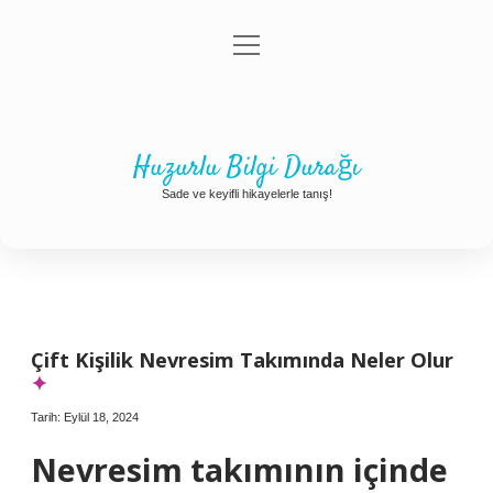
menüyü
Anasayfa
Gizlilik Politikası
Yasal Uyarı
aç
Hakkımızda
Huzurlu Bilgi Durağı
Sade ve keyifli hikayelerle tanış!
Çift Kişilik Nevresim Takımında Neler Olur
Tarih: Eylül 18, 2024
Nevresim takımının içinde