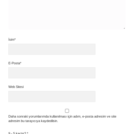
İsim*
E-Posta*
Web Sitesi
Daha sonraki yorumlarımda kullanılması için adım, e-posta adresim ve site
adresim bu tarayıcıya kaydedilsin.
9 - 5 kaçtır?
*