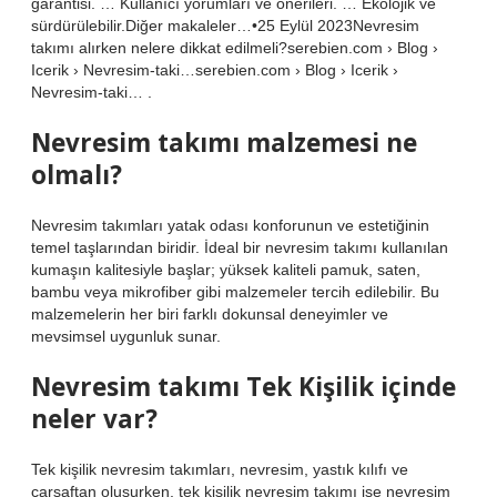
garantisi. … Kullanıcı yorumları ve önerileri. … Ekolojik ve
sürdürülebilir.Diğer makaleler…•25 Eylül 2023Nevresim
takımı alırken nelere dikkat edilmeli?serebien.com › Blog ›
Icerik › Nevresim-taki…serebien.com › Blog › Icerik ›
Nevresim-taki… .
Nevresim takımı malzemesi ne
olmalı?
Nevresim takımları yatak odası konforunun ve estetiğinin
temel taşlarından biridir. İdeal bir nevresim takımı kullanılan
kumaşın kalitesiyle başlar; yüksek kaliteli pamuk, saten,
bambu veya mikrofiber gibi malzemeler tercih edilebilir. Bu
malzemelerin her biri farklı dokunsal deneyimler ve
mevsimsel uygunluk sunar.
Nevresim takımı Tek Kişilik içinde
neler var?
Tek kişilik nevresim takımları, nevresim, yastık kılıfı ve
çarşaftan oluşurken, tek kişilik nevresim takımı ise nevresim