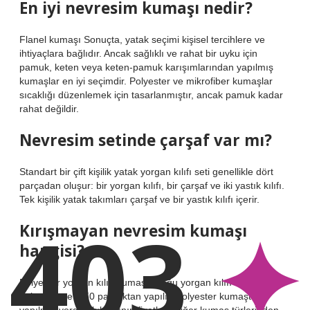
En iyi nevresim kumaşı nedir?
Flanel kumaşı Sonuçta, yatak seçimi kişisel tercihlere ve
ihtiyaçlara bağlıdır. Ancak sağlıklı ve rahat bir uyku için
pamuk, keten veya keten-pamuk karışımlarından yapılmış
kumaşlar en iyi seçimdir. Polyester ve mikrofiber kumaşlar
sıcaklığı düzenlemek için tasarlanmıştır, ancak pamuk kadar
rahat değildir.
Nevresim setinde çarşaf var mı?
Standart bir çift kişilik yatak yorgan kılıfı seti genellikle dört
parçadan oluşur: bir yorgan kılıfı, bir çarşaf ve iki yastık kılıfı.
Tek kişilik yatak takımları çarşaf ve bir yastık kılıfı içerir.
403
Kırışmayan nevresim kumaşı
hangisi?
Polyester yorgan kılıfı kumaşı. Çoğu yorgan kılıfı takımı %50
polyester ve %50 pamuktan yapılır. Polyester kumaştan
yapılmış yorgan kılıflarının fiyatları, diğer kumaş türlerinden