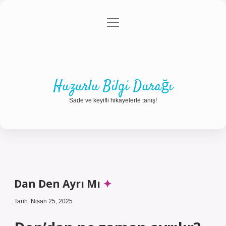
menüyü
Anasayfa
Gizlilik Politikası
Yasal Uyarı
aç
Hakkımızda
Huzurlu Bilgi Durağı
Sade ve keyifli hikayelerle tanış!
Dan Den Ayrı Mı
Tarih: Nisan 25, 2025