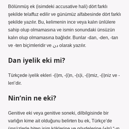
Bölünmüş ek (isimdeki accusative hali) dört farklı
şekilde telaffuz edilir ve günümüz alfabesinde dört farklı
şekilde yazılır. Bu, kelimenin ince veya kalın ünlülere
sahip olup olmamasına ve ismin sonundaki ünsüzün
kalın olup olmamasına bağlıdır. Bunlar -dan, -den, -tan
ve -ten biçimleridir ve دن olarak yazılır.
Dan iyelik eki mi?
Türkçede iyelik ekleri -(i)m, -(i)n, -(s)i, -(i)miz, -(i)niz ve -
leri’dir.
Nin’nin ne eki?
Genitive eki veya genitive soneki, dilbilgisinde bir
varlığın kime ait olduğunu belirten bu ek, Türkçe’de
ünsüzlerle biten isim köklerine ve gövdelerine {+In} “-ın,