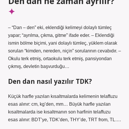
Den’dan ne zaman ayrılır?
– “Dan – den” eki, eklendiği kelimeyi dolaylı tümleç
yapar; “ayrılma, çıkma, gitme” ifade eder. – Eklendiği
ismin bölme biçimi, yani dolaylı tümleç, yüklem olarak
sorulan “kimden, nereden, niçin” sorularının cevabıdır. –
Okulu terk etmiş, ortaokulu terk etmiş, pansiyondan
çıkmış, devletin başvurduğu…
Den dan nasıl yazılır TDK?
Küçük harfle yazılan kısaltmalarda kelimenin telaffuzu
esas alınır: cm, kg’den, mm… Büyük harfle yazılan
kısaltmalarda ise kısaltmanın son harfinin telaffuzu
esas alınır: BDT’ye, TDK’den, THY’de, TRT from, TL….