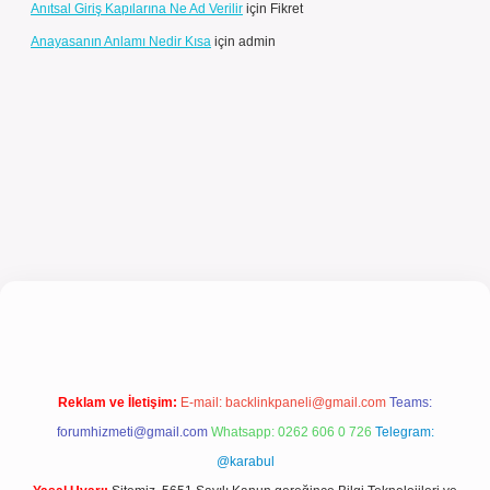
Anıtsal Giriş Kapılarına Ne Ad Verilir
için
Fikret
Anayasanın Anlamı Nedir Kısa
için
admin
l giriş
Reklam ve İletişim:
E-mail:
backlinkpaneli@gmail.com
Teams:
forumhizmeti@gmail.com
Whatsapp: 0262 606 0 726
Telegram:
@karabul