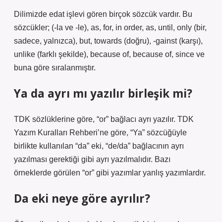
Dilimizde edat işlevi gören birçok sözcük vardır. Bu
sözcükler; (-la ve -le), as, for, in order, as, until, only (bir,
sadece, yalnızca), but, towards (doğru), -gainst (karşı),
unlike (farklı şekilde), because of, because of, since ve
buna göre sıralanmıştır.
Ya da ayrı mı yazılır birleşik mi?
TDK sözlüklerine göre, “or” bağlacı ayrı yazılır. TDK
Yazım Kuralları Rehberi’ne göre, “Ya” sözcüğüyle
birlikte kullanılan “da” eki, “de/da” bağlacının ayrı
yazılması gerektiği gibi ayrı yazılmalıdır. Bazı
örneklerde görülen “or” gibi yazımlar yanlış yazımlardır.
Da eki neye göre ayrılır?