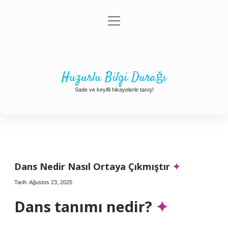
menüyü
Anasayfa
Gizlilik Politikası
Yasal Uyarı
aç
Hakkımızda
Huzurlu Bilgi Durağı
Sade ve keyifli hikayelerle tanış!
Dans Nedir Nasıl Ortaya Çıkmıştır
Tarih: Ağustos 23, 2025
Dans tanımı nedir?