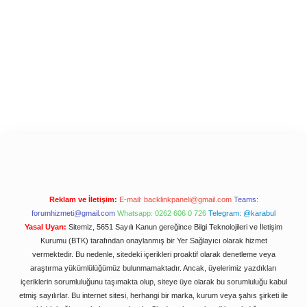
Reklam ve İletişim:
E-mail:
backlinkpaneli@gmail.com
Teams:
forumhizmeti@gmail.com
Whatsapp: 0262 606 0 726
Telegram: @karabul
Yasal Uyarı:
Sitemiz, 5651 Sayılı Kanun gereğince Bilgi Teknolojileri ve İletişim
Kurumu (BTK) tarafından onaylanmış bir Yer Sağlayıcı olarak hizmet
vermektedir. Bu nedenle, sitedeki içerikleri proaktif olarak denetleme veya
araştırma yükümlülüğümüz bulunmamaktadır. Ancak, üyelerimiz yazdıkları
içeriklerin sorumluluğunu taşımakta olup, siteye üye olarak bu sorumluluğu kabul
etmiş sayılırlar. Bu internet sitesi, herhangi bir marka, kurum veya şahıs şirketi ile