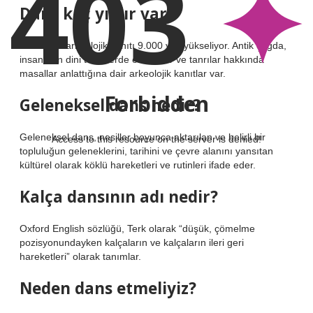
403
Dans kaç yıldır var?
Dansın ilk arkeolojik kanıtı 9.000 yıla yükseliyor. Antik çağda,
insanların dini törenlerde efsaneler ve tanrılar hakkında
masallar anlattığına dair arkeolojik kanıtlar var.
Forbidden
Geleneksel dans nedir?
Geleneksel dans, nesiller boyunca aktarılan ve belirli bir
Access to this resource on the server is denied!
topluluğun geleneklerini, tarihini ve çevre alanını yansıtan
kültürel olarak köklü hareketleri ve rutinleri ifade eder.
Kalça dansının adı nedir?
Oxford English sözlüğü, Terk olarak “düşük, çömelme
pozisyonundayken kalçaların ve kalçaların ileri geri
hareketleri” olarak tanımlar.
Neden dans etmeliyiz?