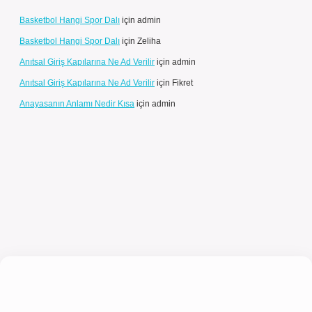
Basketbol Hangi Spor Dalı
için
admin
Basketbol Hangi Spor Dalı
için
Zeliha
Anıtsal Giriş Kapılarına Ne Ad Verilir
için
admin
Anıtsal Giriş Kapılarına Ne Ad Verilir
için
Fikret
Anayasanın Anlamı Nedir Kısa
için
admin
l giriş