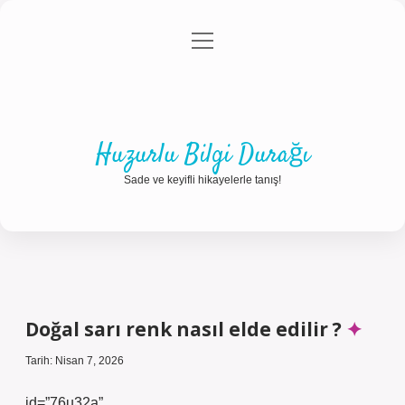
menüyü
Anasayfa
Gizlilik Politikası
Yasal Uyarı
aç
Hakkımızda
Huzurlu Bilgi Durağı
Sade ve keyifli hikayelerle tanış!
Doğal sarı renk nasıl elde edilir ?
Tarih: Nisan 7, 2026
id=”76u32a”