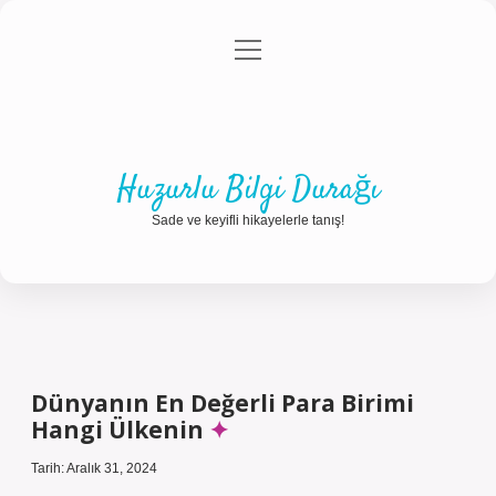
menüyü
Anasayfa
Gizlilik Politikası
Yasal Uyarı
aç
Hakkımızda
Huzurlu Bilgi Durağı
Sade ve keyifli hikayelerle tanış!
Dünyanın En Değerli Para Birimi
Hangi Ülkenin
Tarih: Aralık 31, 2024