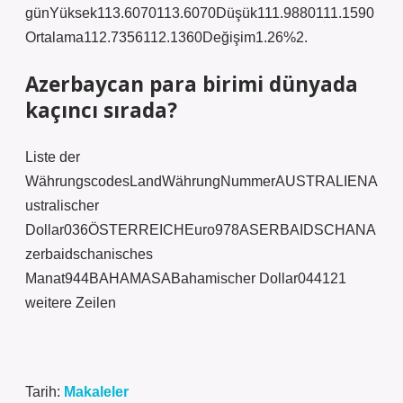
günYüksek113.6070113.6070Düşük111.9880111.1590
Ortalama112.7356112.1360Değişim1.26%2.
Azerbaycan para birimi dünyada
kaçıncı sırada?
Liste der
WährungscodesLandWährungNummerAUSTRALIENA
ustralischer
Dollar036ÖSTERREICHEuro978ASERBAIDSCHANA
zerbaidschanisches
Manat944BAHAMASABahamischer Dollar044121
weitere Zeilen
Tarih:
Makaleler