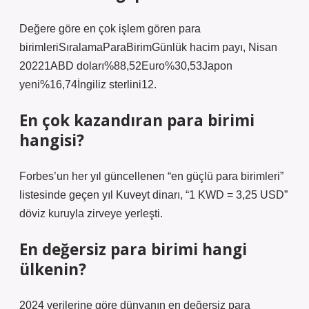
Değere göre en çok işlem gören para
birimleriSıralamaParaBirimGünlük hacim payı, Nisan
20221ABD doları%88,52Euro%30,53Japon
yeni%16,74İngiliz sterlini12.
En çok kazandıran para birimi
hangisi?
Forbes’un her yıl güncellenen “en güçlü para birimleri”
listesinde geçen yıl Kuveyt dinarı, “1 KWD = 3,25 USD”
döviz kuruyla zirveye yerleşti.
En değersiz para birimi hangi
ülkenin?
2024 verilerine göre dünyanın en değersiz para