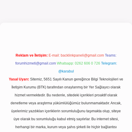
riş
Reklam ve İletişim:
E-mail:
backlinkpaneli@gmail.com
Teams:
forumhizmeti@gmail.com
Whatsapp: 0262 606 0 726
Telegram:
@karabul
Yasal Uyarı:
Sitemiz, 5651 Sayılı Kanun gereğince Bilgi Teknolojileri ve
İletişim Kurumu (BTK) tarafından onaylanmış bir Yer Sağlayıcı olarak
hizmet vermektedir. Bu nedenle, sitedeki içerikleri proaktif olarak
denetleme veya araştırma yükümlülüğümüz bulunmamaktadır. Ancak,
üyelerimiz yazdıkları içeriklerin sorumluluğunu taşımakta olup, siteye
üye olarak bu sorumluluğu kabul etmiş sayılırlar. Bu internet sitesi,
herhangi bir marka, kurum veya şahıs şirketi ile hiçbir bağlantısı