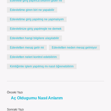
Edevlete giriş yapınca bildirim gider mi
Edevletime giren biri ne yapabilir
Edevletime giriş yapılmış ne yapmalıyım
Edevletinize giriş yapılmıştır ne demek
Edevletten hangi bilgilere ulaşılabilir
Edevletten mesaj gelir mi
Edevletten neden mesaj gelmiyor
Edevletten neleri kontrol edebilirim
Kimliğimle işlem yapılmış mı nasıl öğrenebilirim
Önceki Yazı
Aç Oldugumu Nasıl Anlarım
Sonraki Yazı