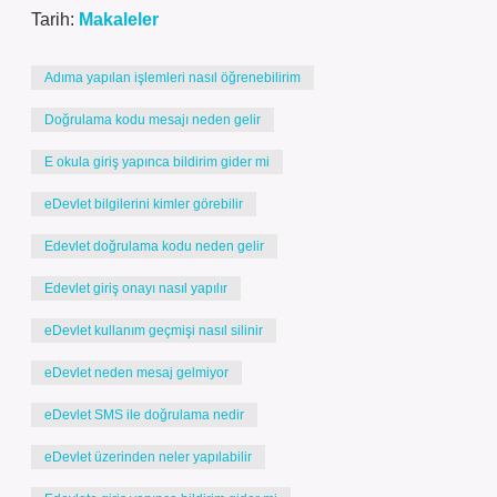
Tarih:
Makaleler
Adıma yapılan işlemleri nasıl öğrenebilirim
Doğrulama kodu mesajı neden gelir
E okula giriş yapınca bildirim gider mi
eDevlet bilgilerini kimler görebilir
Edevlet doğrulama kodu neden gelir
Edevlet giriş onayı nasıl yapılır
eDevlet kullanım geçmişi nasıl silinir
eDevlet neden mesaj gelmiyor
eDevlet SMS ile doğrulama nedir
eDevlet üzerinden neler yapılabilir