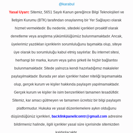
@karabul
Yasal Uyarı:
Sitemiz, 5651 Sayılı Kanun gereğince Bilgi Teknolojileri ve
İletişim Kurumu (BTK) tarafından onaylanmış bir Yer Sağlayıcı olarak
hizmet vermektedir. Bu nedenle, sitedeki içerikleri proaktif olarak
denetleme veya araştırma yükümlülüğümüz bulunmamaktadır. Ancak,
üyelerimiz yazdıkları içeriklerin sorumluluğunu taşımakta olup, siteye
üye olarak bu sorumluluğu kabul etmiş sayılırlar. Bu internet sitesi,
herhangi bir marka, kurum veya şahıs şirketi ile hiçbir bağlantısı
bulunmamaktadır. Sitede yalnızca kendi hazırladığımız makaleler
paylaşılmaktadır. Burada yer alan içerikler haber niteliği taşımamakta
olup, gerçek kurum ve kişiler hakkında paylaşım yapılmamaktadır.
Gerçek kurum ve kişiler ile isim benzerlikleri tamamen tesadüfidir.
Sitemiz, kar amacı gütmeyen ve tamamen ücretsiz bir bilgi paylaşım
platformudur. Hukuka ve yasal düzenlemelere aykırı olduğunu
düşündüğünüz içerikleri,
backlinkpanelicomtr@gmail.com
adresine
bildirmeniz halinde, ilgili içerikler yasal süre içerisinde sitemizden
kaldırılacaktır.