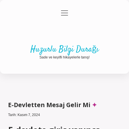
menüyü
Anasayfa
Gizlilik Politikası
Yasal Uyarı
aç
Hakkımızda
Huzurlu Bilgi Durağı
Sade ve keyifli hikayelerle tanış!
E-Devletten Mesaj Gelir Mi
Tarih: Kasım 7, 2024