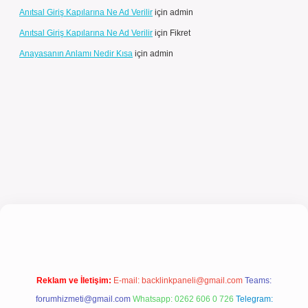
Anıtsal Giriş Kapılarına Ne Ad Verilir
için
admin
Anıtsal Giriş Kapılarına Ne Ad Verilir
için
Fikret
Anayasanın Anlamı Nedir Kısa
için
admin
riş
Reklam ve İletişim:
E-mail:
backlinkpaneli@gmail.com
Teams:
forumhizmeti@gmail.com
Whatsapp: 0262 606 0 726
Telegram: