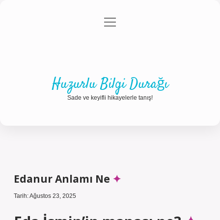
menüyü
Anasayfa
Gizlilik Politikası
Yasal Uyarı
aç
Hakkımızda
Huzurlu Bilgi Durağı
Sade ve keyifli hikayelerle tanış!
Edanur Anlamı Ne
Tarih: Ağustos 23, 2025