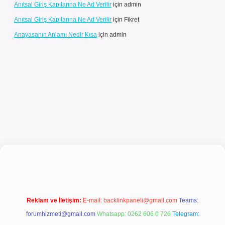
Anıtsal Giriş Kapılarına Ne Ad Verilir
için
admin
Anıtsal Giriş Kapılarına Ne Ad Verilir
için
Fikret
Anayasanın Anlamı Nedir Kısa
için
admin
ncel giriş
Reklam ve İletişim:
E-mail:
backlinkpaneli@gmail.com
Teams:
forumhizmeti@gmail.com
Whatsapp: 0262 606 0 726
Telegram: