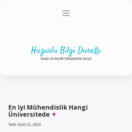
menüyü
Anasayfa
Gizlilik Politikası
Yasal Uyarı
aç
Hakkımızda
Huzurlu Bilgi Durağı
Sade ve keyifli hikayelerle tanış!
En Iyi Mühendislik Hangi
Üniversitede
Tarih: Eylül 21, 2024