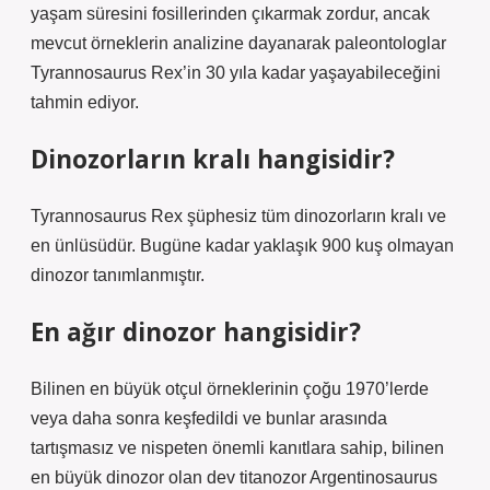
yaşam süresini fosillerinden çıkarmak zordur, ancak
mevcut örneklerin analizine dayanarak paleontologlar
Tyrannosaurus Rex’in 30 yıla kadar yaşayabileceğini
tahmin ediyor.
Dinozorların kralı hangisidir?
Tyrannosaurus Rex şüphesiz tüm dinozorların kralı ve
en ünlüsüdür. Bugüne kadar yaklaşık 900 kuş olmayan
dinozor tanımlanmıştır.
En ağır dinozor hangisidir?
Bilinen en büyük otçul örneklerinin çoğu 1970’lerde
veya daha sonra keşfedildi ve bunlar arasında
tartışmasız ve nispeten önemli kanıtlara sahip, bilinen
en büyük dinozor olan dev titanozor Argentinosaurus