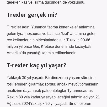
gereken kas ve ısırma gücünden de yoksundu.
Trexler gerçek mi?
T. rex’ler adını Yunanca “zorba kertenkele” anlamına
gelen tyrannosaurus ve Latince “kral” anlamına gelen
rex kelimelerinin birleşiminden alır. T. rex’in 90-66
milyon yıl önce Geç Kretase döneminde kuzeybatı
Amerika’da yaşadığı tahmin edilmektedir.
T-rexler kaç yıl yaşar?
Yaklaşık 30 yıl yaşadı. Bir dinozorun yaşam süresini
fosillerinden çıkarmak zordur, ancak mevcut örneklerin
analizine dayanarak paleontologlar Tyrannosaurus
Rex’in 30 yıla kadar yaşayabileceğini tahmin ediyor. 21
Ağustos 2024Yaklaşık 30 yıl yaşadı. Bir dinozorun