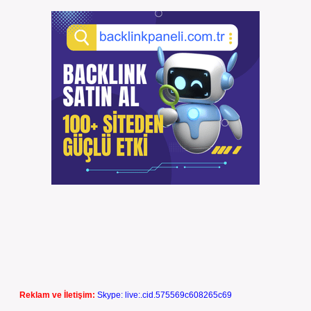
Reklam ve İletişim:
Skype: live:.cid.575569c608265c69