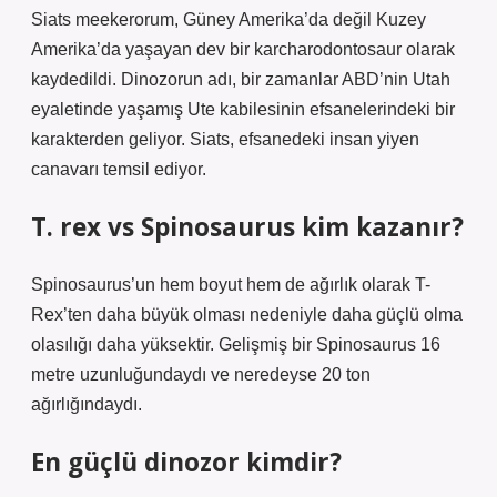
Siats meekerorum, Güney Amerika’da değil Kuzey
Amerika’da yaşayan dev bir karcharodontosaur olarak
kaydedildi. Dinozorun adı, bir zamanlar ABD’nin Utah
eyaletinde yaşamış Ute kabilesinin efsanelerindeki bir
karakterden geliyor. Siats, efsanedeki insan yiyen
canavarı temsil ediyor.
T. rex vs Spinosaurus kim kazanır?
Spinosaurus’un hem boyut hem de ağırlık olarak T-
Rex’ten daha büyük olması nedeniyle daha güçlü olma
olasılığı daha yüksektir. Gelişmiş bir Spinosaurus 16
metre uzunluğundaydı ve neredeyse 20 ton
ağırlığındaydı.
En güçlü dinozor kimdir?