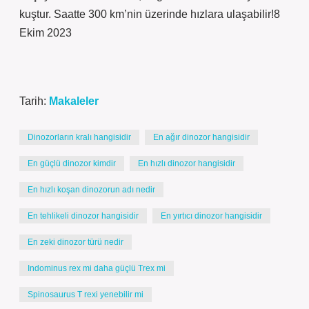
kuştur. Saatte 300 km’nin üzerinde hızlara ulaşabilir!8
Ekim 2023
Tarih:
Makaleler
Dinozorların kralı hangisidir
En ağır dinozor hangisidir
En güçlü dinozor kimdir
En hızlı dinozor hangisidir
En hızlı koşan dinozorun adı nedir
En tehlikeli dinozor hangisidir
En yırtıcı dinozor hangisidir
En zeki dinozor türü nedir
Indominus rex mi daha güçlü Trex mi
Spinosaurus T rexi yenebilir mi