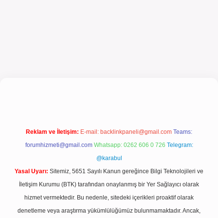
giriş
Reklam ve İletişim:
E-mail:
backlinkpaneli@gmail.com
Teams:
forumhizmeti@gmail.com
Whatsapp: 0262 606 0 726
Telegram:
@karabul
Yasal Uyarı:
Sitemiz, 5651 Sayılı Kanun gereğince Bilgi Teknolojileri ve
İletişim Kurumu (BTK) tarafından onaylanmış bir Yer Sağlayıcı olarak
hizmet vermektedir. Bu nedenle, sitedeki içerikleri proaktif olarak
denetleme veya araştırma yükümlülüğümüz bulunmamaktadır. Ancak,