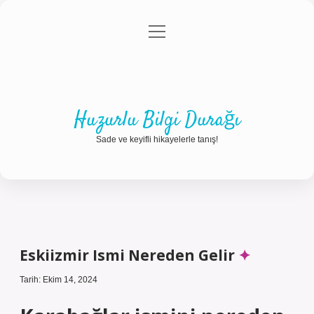
menüyü
Anasayfa
Gizlilik Politikası
Yasal Uyarı
aç
Hakkımızda
Huzurlu Bilgi Durağı
Sade ve keyifli hikayelerle tanış!
Eskiizmir Ismi Nereden Gelir
Tarih: Ekim 14, 2024