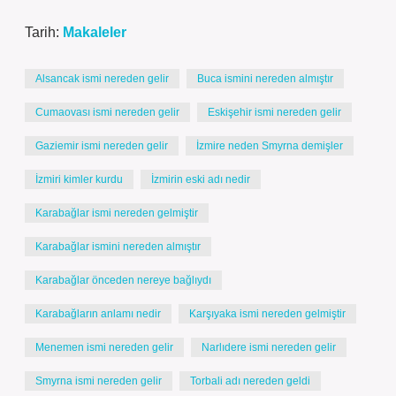
Tarih:
Makaleler
Alsancak ismi nereden gelir
Buca ismini nereden almıştır
Cumaovası ismi nereden gelir
Eskişehir ismi nereden gelir
Gaziemir ismi nereden gelir
İzmire neden Smyrna demişler
İzmiri kimler kurdu
İzmirin eski adı nedir
Karabağlar ismi nereden gelmiştir
Karabağlar ismini nereden almıştır
Karabağlar önceden nereye bağlıydı
Karabağların anlamı nedir
Karşıyaka ismi nereden gelmiştir
Menemen ismi nereden gelir
Narlıdere ismi nereden gelir
Smyrna ismi nereden gelir
Torbali adı nereden geldi