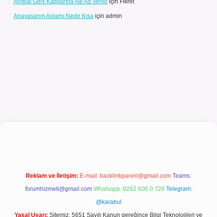
Anıtsal Giriş Kapılarına Ne Ad Verilir
için
Fikret
Anayasanın Anlamı Nedir Kısa
için
admin
ilbet güncel giriş
Reklam ve İletişim:
E-mail:
backlinkpaneli@gmail.com
Teams:
forumhizmeti@gmail.com
Whatsapp: 0262 606 0 726
Telegram:
@karabul
Yasal Uyarı:
Sitemiz, 5651 Sayılı Kanun gereğince Bilgi Teknolojileri ve